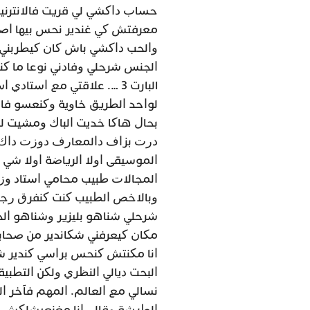
ﺣﺴﺎﺏ ﺩﺍﻛﺸﻲ ﻟﻲ ﻗﺮﻳﺖ ﻓﺎﻻﻧﺘﺮﻧﻴﺖ
ﻣﻌﺮﻓﺘﺶ ﻛﻲ ﻏﻨﺪﻳﺮ ﻧﺤﺲ ﺑﻴﻬﺎ ﺍﺻﻼ،
ﻭﺍﻟﺤﺐ ﺩﺍﻛﺸﻲ ﺑﺎﺵ ﻛﺎﻥ ﻛﻴﻄﺮﺑﻨﻲ
ﺍﻟﺠﻨﺲ ﺷﺮﺣﻠﻲ ﻭﻓﺎﺩﻧﻲ ﻧﻮﻋﺎ ﻣﺎ ﻛﻨ
البارت 3 …. ﻋﻼﻗﺘﻲ ﻣﻊ ﺍﺳﺘﺎ
ﻟﻮﺍﺣﺪ ﺍﻟﻄﺮﻳﻖ ﺧﺎﻭﻳﺔ ﻭﻛﻨﻌﺴﻮ ﻓﺎﻟﻄ
ﺑﺤﺎﻝ ﻫﺎﻛﺎ ﺧﺪﻳﺖ ﺍﻟﺒﺎﻙ ﻭﻣﺸﻴﺖ ﻟ
ﺩﺭﺕ ﺑﺰﺍﻑ ﺩﺍﻟﻤﻌﺎﺭﻑ ﺩﻭﺯﺕ ﺩﺍﻙ ﺍ
ﺍﻟﻤﻮﺳﻴﻘﻰ ﺍﻭﻻ ﺍﻟﺮﻳﺎﺿﺔ ﺍﻭﻻ ﺷﻲ
ﺍﻟﻤﺠﺎﻻﺕ ﻃﺒﻴﺐ ﻣﺤﺎﻣﻲ ﺍﺳﺘﺎﺩ ﻭﺯﻳ
ﻭﺑﺎﻻﺧﺺ ﺍﻟﻄﺒﻴﺐ ﻛﻨﺖ ﻛﻨﻔﺮﻕ ﺭﺟﻠ
ﺷﺮﺣﻠﻲ ﺷﻨﺎﻫﻮ ﺑﻠﻴﺰﻳﺮ ﻭﺷﻨﺎﻫﻮ ﺍﻟﺠ
ﻣﻜﺎﻥ ﻛﻴﻌﺮﻓﻨﻲ ﺷﻜﺎﻧﺪﻳﺮ ﻣﻦ ﺻﺤﺎﺑ
ﺍﻧﺎ ﻣﻜﻨﺘﺶ ﻛﻨﺤﺲ ﺑﺮﺍﺳﻲ ﻛﻨﺪﻳﺮ ﺷ
ﺍﻟﺒﺤﺖ ﺩﻳﺎﻟﻲ ﺍﻟﻨﻈﺮﻱ ﻭﻟﻜﻦ ﺍﻟﺘﻄ
ﻧﺴﺎﻟﻲ ﻣﻊ ﺍﻟﻌﺎﻟﻢ. ﺍﻟﻤﻬﻢ ﻓﺂﺧﺮ ﺍ