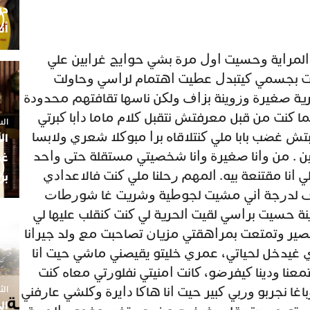
أن
ﻟﻤﺮﺍﻳﺔ ﻭﺣﺴﻴﺖ ﺍﻭﻝ ﻣﺮﺓ ﺑﺸﻲ ﺣﻮﺍﻳﺞ ﻏﺮﺍﺑﻴﻦ ﻋﻠﻲ
ﺖ ﺑﺠﺴﻤﻲ ﻛﻴﺘﺒﺪﻝ ﻋﻄﻴﺖ ﺍﻫﺘﻤﺎﻡ ﻟﺮﺍﺳﻲ ﻭﺣﺎﻭﻟﺖ
ﺮﻳﺔ ﺻﻐﻴﺮﺓ ﻭﺯﻭﻳﻨﺔ ﺑﺰﺍﻑ ﻭﻟﻜﻦ ﻧﺎﺳﻬﺎ ﺗﻘﺎﻓﺘﻬﻢ ﻣﺤﺪﻭﺩﺓ
ﻛﻨﺖ ﻣﻦ ﻗﺒﻞ ﻣﻌﺮﻓﺘﺶ ﻧﺘﻘﺒﻞ ﻛﻼﻡ ﻣﺎﻣﺎ ﺩﺍﺑﺎ ﻛﺒﺮﺗﻲ
السبت 25 
 ﻏﻀﺐ ﺑﺎﺑﺎ ﻣﻠﻲ ﻛﻨﺘﻼﻗﺎﻩ ﺑﺮﺍ ﻣﺒﻮﻛﻼ ﺷﻌﺮﻱ ﻭﻻﺑﺴﺎ
ال
ﻦ . ﻣﻦ ﻭﺍﻧﺎ ﺻﻐﻴﺮﺓ ﻭﺍﻧﺎ ﺷﺨﺼﻴﺘﻲ ﻣﺴﺘﻘﻠﺔ ﺣﺘﻰ ﻭﺍﺣﺪ
غم
 ﺍﻧﺎ ﻣﻘﺘﻨﻌﺔ ﺑﻴﻪ. ﺍﻟﻤﻬﻢ ﺭﺣﻠﻨﺎ ﻣﻠﻲ ﻛﻨﺖ ﻓﺎﻻﻋﺪﺍﺩﻱ
بن
ﺑﺰﺍﻑ ﻟﺪﺭﺟﺔ ﺍﻧﻲ ﻣﺸﻴﺖ ﻟﺠﻮﻃﻴﺔ ﻭﺷﺮﻳﺖ ﻏﺎ ﺷﻮﺭﻃﺎﺕ
ﻨﺔ ﺣﺴﻴﺖ ﺑﺮﺍﺳﻲ ﻟﻘﻴﺖ ﺍﻟﺤﺮﻳﺔ ﻟﻲ ﻛﻨﺖ ﻛﻨﻘﻠﺐ ﻋﻠﻴﻬﺎ ﻟﻲ
ﻴﺮ ﻭﺗﻤﺘﻌﺖ ﺑﻤﺮﺍﻫﻘﺘﻲ ﻣﺰﻳﺎﻥ ﺗﺼﺎﺣﺒﺖ ﻣﻊ ﻭﻟﺪ ﺟﻴﺮﺍﻧﺎ
 ﻏﻴﺪﺧﻞ ﻟﺤﻴﺎﺗﻲ، ﻋﻤﺮﻱ ﺧﻠﻴﺘﻮ ﻳﻘﻴﺼﻨﻲ ﻣﺎﺷﻲ ﺣﻴﺖ ﺍﻧﺎ
ﺎ ﻭﺩﻳﻨﺎ ﻛﻴﻔﺮﺿﻮ، ﻛﺎﻧﺖ ﺍﻣﻨﻴﺘﻲ ﻧﻔﻠﻮﺭﺗﻲ ﻣﻌﺎﻩ ﻛﻨﺖ
الثلاثاء 7
 ﻧﺠﺮﺑﻮ ﻭﺭﺑﻲ ﻛﺒﻴﺮ ﺣﻴﺖ ﺍﻧﺎ ﻫﺎﻛﺎ ﺩﺍﻳﺮﺓ ﻭﻛﻠﺸﻲ ﻋﺎﺭﻓﻨﻲ
ال