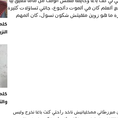
ﻟﻲ ﻛﻨﺖ ﺑﺎﻏﺎ ﻭﺧﺎﻳﻔﺔ ﻓﻨﻔﺲ ﺍﻟﻮﻗﺖ ﻣﻦ ﻣﺎﻣﺎ ﻟﺘﻌﻴﻖ ﺑﻴﺎ
 ﺍﻟﻌﻠﻢ ﻛﺎﻥ ﻓﻲ ﺍﻟﻤﻮﺕ ﺩﺍﻟﺠﻮﻉ، ﺟﺎﺗﻨﻲ ﺗﺴﺎﺅﻻﺕ ﻛﺘﻴﺮﺓ
 ﻣﺎ ﻫﻮ ﺯﻭﻳﻦ ﻣﻠﻘﻴﺘﺶ ﺷﻜﻮﻥ ﻧﺴﻮﻝ، ﻛﺎﻥ ﺍﻟﻤﻬﻢ
كلمة
النز
كلم
والت
ﻠﺘﻲ ﻛﺎﻥ ﻣﺒﺮﺯﻃﺎﻧﻲ ﻣﻤﺨﻠﻴﺎﻧﻴﺶ ﻧﺎﺧﺪ ﺭﺍﺣﺘﻲ ﻛﻨﺖ ﺑﺎﻏﺎ ﻧﺨﺮﺝ ﻭﻟﺒﺲ