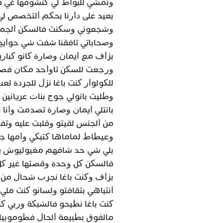
ﻭﻧﻤﺸﻲ ﻟﻠﺒﻮﺍﻁ ﻟﻲ ﻛﻨﺸﻮﻓﻬﺎ ﻏﻲ ﻓ
ﺑﻌﻴﺪ ﻋﻠﻰ ﺩﺍﺭﻧﺎ ﺑﺤﻜﻢ ﺍﻟﺘﺨﺼﺺ ﻟﻲ 
ﻭﺻﺤﺎﺑﺎﺗﻲ ﺗﺎﻓﻘﻨﺎ ﺷﻔﺖ ﺷﻲ ﺣﻮﺍﻳﺞ
ﺑﺰﺍﻑ ﻣﻊ ﺍﻳﻤﺎﻥ ﻭﺻﺎﺭﺓ ﻛﺎﻧﻮ ﻛﺒﺎﺭﻳ
ﻭﺭﺟﻌﺖ ﻟﻠﺴﻜﻦ ﺗﺎﻭﺍﺣﺪ ﻣﻜﺎﻥ ﻓﺼﺤﺎﺑ
ﻟﻠﻜﻮﻟﻮﺍﺭ ﻛﻨﺖ ﺑﺎﻏﺎ ﻧﺰﻝ ﻟﻠﺠﺮﺩﺓ ﻟ
ﻭﻃﻠﻴﺖ ﺑﺎﻧﻮﻟﻲ ﺟﻮﺝ ﺑﻨﺎﺕ ﻋﺮﻳﺎﻧﻴ
ﺑﺎﻧﺘﻠﻲ ﺍﻳﻤﺎﻥ ﻭﺻﺎﺭﺓ ﺗﺼﺪﻣﺖ ﻭﺍﻧﺎ 
ﻣﻦ ﺍﻟﺠﻨﺲ ﻟﻘﻴﺘﻮ ﻭﻗﻠﺒﺖ ﻋﻠﻴﻪ ﻭﺗﻔ
ﻭﻋﻴﻄﺎﻁ ﻟﻤﺎﻣﺎﻫﺎ ﻛﺘﺒﻜﻲ ﻭﺍﻣﻬﺎ ﺟ
ﺑﻠﻲ ﺷﻲ ﺣﺪ ﺷﺎﻓﻬﻢ ﻣﻐﻴﻮﻟﻴﻮﺵ ﻳﺪﻳﺮﻭ
ﻓﺎﻟﺴﻜﻦ ﻛﻞ ﻭﺣﺪﺓ ﻭﻗﺼﺘﻬﺎ ﻏﻴﺮ ﻛﻞ 
ﺑﺰﺍﻑ ﻭﻛﻨﺖ ﺑﺎﻏﺎ ﻧﺠﺮﺏ ﺷﺤﺎﻝ ﻣﻦ 
ﺍﻧﺘﺒﺎﻫﻲ ﺑﺘﻘﺎﻓﺘﻮ ﻭﻟﺴﺎﻧﻮ ﻛﻨﺖ ﻣﻠﻲ
ﻛﻨﺖ ﺑﺎﻏﺎ ﻧﻄﻴﺤﻮ ﻓﺎﻟﺸﺒﻜﺔ ﻭﺭﺑﻲ ﻛﺒ
ﻣﺎﻟﻔﻮﻕ ﺑﻄﺒﻴﻌﺔ ﺍﻟﺤﺎﻝ ﻓﻄﻮﻣﻮﺑﻴ