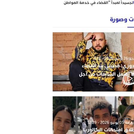
تجسيداً لمبدأ “القضاء في خدمة المواطن
إبتدائية الناظور نموذجا
رؤساء ونقباء للمحامين يتضامنون مع الاستاذ
 وصورة
حاجي .
من يحمي وجدة من كارثة عقارية وشيكة؟
أحكام نافذة، رسوم مجمدة، ومشاريع
سكنية مشبوهة تهدد هيبة القانون وأمن
التعمير
وليو 2026 - 3:18
دوزي: قضيتي بيد القضاء
ا أفتعل الشائعات من أجل
شهرة
0 يونيو 2026 - 12:29
لاق امتحانات البكالوريا