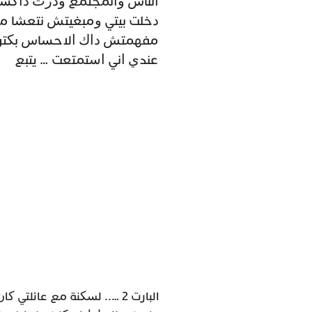
ﺍﻟﻨﺎﺱ ﻭﺍﻟﻤﺠﺘﻤﻊ ﻭﺩﺭﺕ ﺩﺍﻛﺸﻲ 
ﺩﺧﻠﺖ ﺑﻴﺘﻲ ﻭﻣﺒﻐﻴﺘﺶ ﻧﺘﻌﺸﺎ ﻣﻊ
ﻣﻔﻬﻤﺘﺶ ﺩﺍﻙ ﺍﻻﺣﺴﺎﺱ ﺑﻜﺘﺮﺓ
ﻋﻨﺪﻱ ﺍﻧﻲ ﺍﺳﺘﻤﺘﻌﺖ … ﻳﺘﺒﻊ
البارت 2 ….. ﻟﺴﻜﻨﺔ ﻣﻊ ﻋﺎﺋ