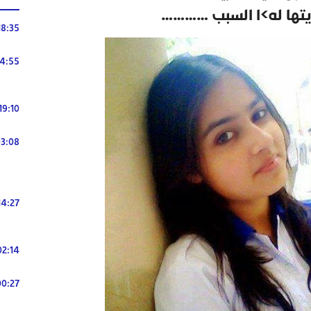
تها له>ا السبب …………
18:35
14:55
19:10
3:08
14:27
02:14
00:27