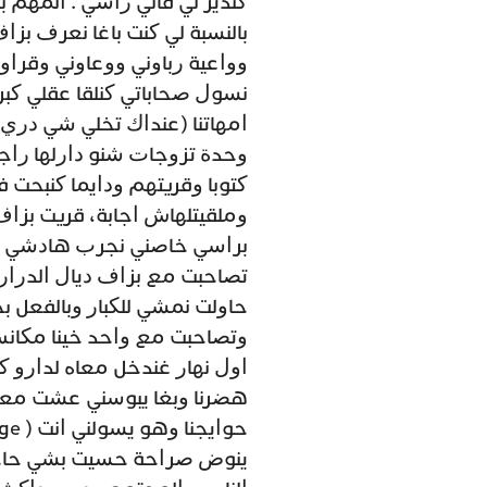
ﻛﻨﺪﻳﺮ ﻟﻲ ﻗﺎﻟﻲ ﺭﺍﺳﻲ . ﺍﻟﻤﻬﻢ 
ﺑﺎﻟﻨﺴﺒﺔ ﻟﻲ ﻛﻨﺖ ﺑﺎﻏﺎ ﻧﻌﺮﻑ ﺑ
ﻭﻭﺍﻋﻴﺔ ﺭﺑﺎﻭﻧﻲ ﻭﻭﻋﺎﻭﻧﻲ ﻭﻗﺮﺍﻭ
ﻧﺴﻮﻝ ﺻﺤﺎﺑﺎﺗﻲ ﻛﻨﻠﻘﺎ ﻋﻘﻠﻲ ﻛﺒﺮ 
ﺍﻣﻬﺎﺗﻨﺎ (ﻋﻨﺪﺍﻙ ﺗﺨﻠﻲ ﺷﻲ ﺩﺭﻱ
ﻭﺣﺪﺓ ﺗﺰﻭﺟﺎﺕ ﺷﻨﻮ ﺩﺍﺭﻟﻬﺎ ﺭﺍﺟﻠ
ﻛﺘﻮﺑﺎ ﻭﻗﺮﻳﺘﻬﻢ ﻭﺩﺍﻳﻤﺎ ﻛﻨﺒﺤﺖ 
ﻭﻣﻠﻘﻴﺘﻠﻬﺎﺵ ﺍﺟﺎﺑﺔ، ﻗﺮﻳﺖ ﺑﺰﺍ
ﺑﺮﺍﺳﻲ ﺧﺎﺻﻨﻲ ﻧﺠﺮﺏ ﻫﺎﺩﺷﻲ ﻟﻲ
ﺗﺼﺎﺣﺒﺖ ﻣﻊ ﺑﺰﺍﻑ ﺩﻳﺎﻝ ﺍﻟﺪﺭ
ﺣﺎﻭﻟﺖ ﻧﻤﺸﻲ ﻟﻠﻜﺒﺎﺭ ﻭﺑﺎﻟﻔﻌﻞ 
ﺍﻭﻝ ﻧﻬﺎﺭ ﻏﻨﺪﺧﻞ ﻣﻌﺎﻩ ﻟﺪﺍﺭﻭ ﻛ
ﻫﻀﺮﻧﺎ ﻭﺑﻐﺎ ﻳﺒﻮﺳﻨﻲ ﻋﺸﺖ ﻣﻌﺎﻩ
ﻳﻨﻮﺽ ﺻﺮﺍﺣﺔ ﺣﺴﻴﺖ ﺑﺸﻲ ﺣﺎﺟﺔ 