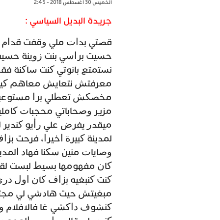
الخميس 30 أغسطس 2018 - 2:45
جريدة البديل السياسي :
ﻗﺼﺘﻲ ﺑﺪﺍﺕ ﻣﻠﻲ ﻭﻗﻔﺖ ﻗﺪﺍﻡ ﺍ
ﺣﺴﻴﺖ ﺑﺮﺍﺳﻲ ﺑﻨﺖ ﺯﻭﻳﻨﺔ ﺣﺴﻴ
ﻧﺴﺘﻤﺘﻊ ﺑﺎﻧﻮﺗﻲ ﻛﻨﺖ ﺳﺎﻛﻨﺔ ﻓﻘ
ﻣﻌﺮﻓﺘﺶ ﻧﺘﻌﺎﻳﺶ ﻣﻌﺎﻫﻢ ﻛﻴﻤﺎ 
ﻣﺨﺼﻜﺶ ﺗﻌﻄﻠﻲ ﺑﺮﺍ ﻣﺴﺘﻮﻋﺒﺘﺶ
ﻣﺰﻳﺮ ﻭﺻﺤﺎﺑﺎﺗﻲ ﻣﺤﺠﺒﺎﺕ ﻛﺎﻣﻠﻴ
ﻣﻴﻘﺪﺭ ﻳﻔﺮﺽ ﻋﻠﻲ ﺭﺃﻳﻮ ﻛﻨﺪﻳﺮ ﻟﻲ
ﻟﻤﺪﻳﻨﺔ ﻛﺒﻴﺮﺓ ﺍﺧﻴﺮﺍ، ﻓﺮﺣﺖ 
ﻭﺻﺎﻳﺎﺕ ﻣﻨﻴﻦ ﺳﻜﻨﺎ ﻓﻬﺎﺩ ﺍﻟﻤﺪﻳ
ﻛﺎﻥ ﻣﻔﻬﻮﻣﻬﺎ ﺑﺴﻴﻂ ﻟﺒﺴﺖ ﻟﻘﺼ
ﻛﻨﺖ ﻛﻨﺒﻐﻴﻪ ﺑﺰﺍﻑ ﻛﺎﻥ ﺍﻭﻝ ﺩﺭﻱ
ﻣﺒﻐﻴﺘﺶ ﺣﻴﺖ ﻫﺎﺩﺷﻲ ﻟﻲ ﻣﺠﺘﻤﻌﻨ
ﻛﻨﺸﻮﻑ ﺩﺍﻛﺸﻲ ﻏﺎ ﻓﺎﻻﻓﻼﻡ ﻭﺑﺎﻏﺎ