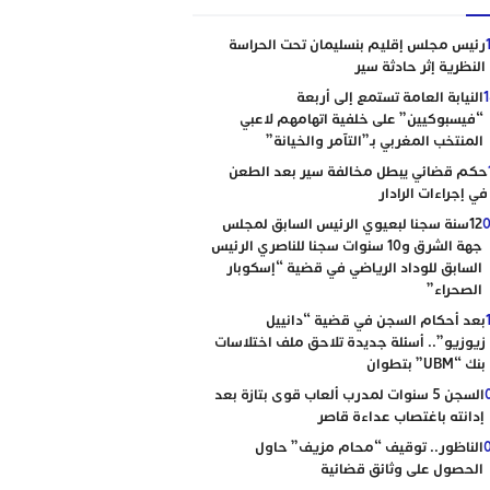
رئيس مجلس إقليم بنسليمان تحت الحراسة
النظرية إثر حادثة سير
النيابة العامة تستمع إلى أربعة
“فيسبوكيين” على خلفية اتهامهم لاعبي
المنتخب المغربي بـ”التآمر والخيانة”
حكم قضائي يبطل مخالفة سير بعد الطعن
في إجراءات الرادار
0
12سنة سجنا لبعيوي الرئيس السابق لمجلس
جهة الشرق و10 سنوات سجنا للناصري الرئيس
السابق للوداد الرياضي في قضية “إسكوبار
الصحراء”
بعد أحكام السجن في قضية “دانييل
زيوزيو”.. أسئلة جديدة تلاحق ملف اختلاسات
بنك “UBM” بتطوان
السجن 5 سنوات لمدرب ألعاب قوى بتازة بعد
إدانته باغتصاب عداءة قاصر
الناظور.. توقيف “محام مزيف” حاول
الحصول على وثائق قضائية