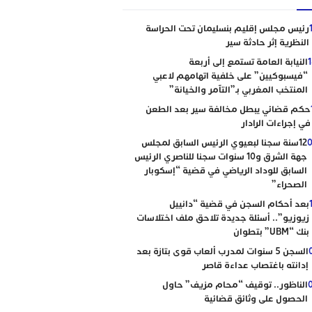
رئيس مجلس إقليم بنسليمان تحت الحراسة
النظرية إثر حادثة سير
النيابة العامة تستمع إلى أربعة
“فيسبوكيين” على خلفية اتهامهم لاعبي
المنتخب المغربي بـ”التآمر والخيانة”
حكم قضائي يبطل مخالفة سير بعد الطعن
في إجراءات الرادار
0
12سنة سجنا لبعيوي الرئيس السابق لمجلس
جهة الشرق و10 سنوات سجنا للناصري الرئيس
السابق للوداد الرياضي في قضية “إسكوبار
الصحراء”
بعد أحكام السجن في قضية “دانييل
زيوزيو”.. أسئلة جديدة تلاحق ملف اختلاسات
بنك “UBM” بتطوان
السجن 5 سنوات لمدرب ألعاب قوى بتازة بعد
إدانته باغتصاب عداءة قاصر
الناظور.. توقيف “محام مزيف” حاول
الحصول على وثائق قضائية