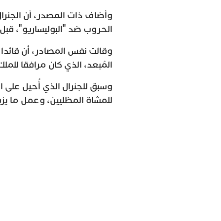
وأضاف ذات المصدر، أن الجنر
الحروب ضد "البوليساريو"، قبل 
وقالت نفس المصادر، أن قائدا ب
المُبعد، الذي كان مرافقا للم
وسبق للجنرال الذي أُحيل على ا
للمشاة المظليين، وعمل ما يزيد عن 30 سنة كقائد ثكنة لواء المظليين ا