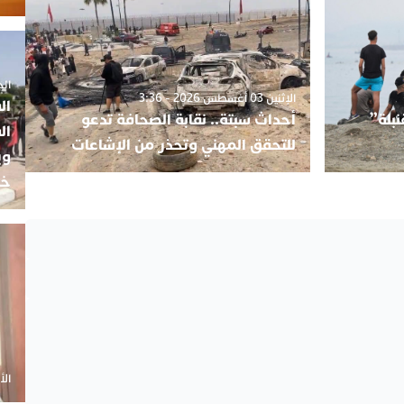
الجمعة 5
الإثنين 03 أغسطس 2026 - 3:36
ال
بلة”
أحداث سبتة.. نقابة الصحافة تدعو
ال
للتحقق المهني وتحذر من الإشاعات
وي
خب
الأحد 20 أ