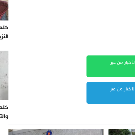
كلمة
النز
لأخبار من عبر
لأخبار من عبر
كلم
والت