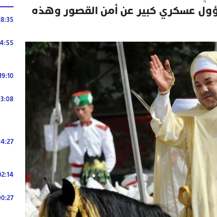
ول عسكري كبير عن أمن القصور وهذه
18:35
14:55
19:10
3:08
14:27
02:14
00:27