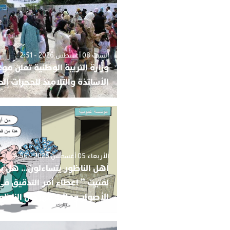
السبت 08 أغسطس 2026 - 2:51
وزارة التربية الوطنية تعلن مو
الأساتذة والتلاميذ للحجرات الد
الأربعاء 05 أغسطس 2026 - 4:56
أهل الناظور يتساءلون… هل ب
لفتيت ” إعطاء أمر التدقيق ف
الأصوار ومالية مهرجان الناظور