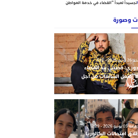
تجسيداً لمبدأ “القضاء في خدمة المواطن
إبتدائية الناظور نموذجا
رؤساء ونقباء للمحامين يتضامنون مع الاستاذ
 وصورة
حاجي .
من يحمي وجدة من كارثة عقارية وشيكة؟
أحكام نافذة، رسوم مجمدة، ومشاريع
سكنية مشبوهة تهدد هيبة القانون وأمن
التعمير
وليو 2026 - 3:18
دوزي: قضيتي بيد القضاء
ا أفتعل الشائعات من أجل
شهرة
0 يونيو 2026 - 12:29
لاق امتحانات البكالوريا