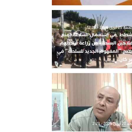
2 أبريل 2025 - 12:25
شطط في استعمال السلطة يمنع
فلاحين البسطاء من زراعة أراضيهم
ضع “المفهوم الجديد للسلطة” في
ر كان..
بريل 2025 - 2:23