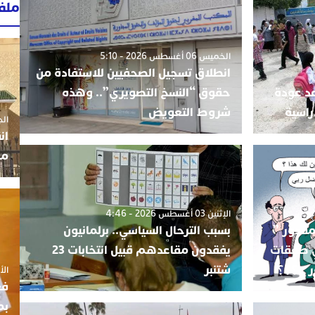
ملف
الخميس 06 أغسطس 2026 - 5:10
انطلاق تسجيل الصحفيين للاستفادة من
عد عودة
حقوق “النسخ التصويري”.. وهذه
راسية
شروط التعويض
الجمعة 3
ان
مو
الإثنين 03 أغسطس 2026 - 4:46
مقدور ”
بسبب الترحال السياسي.. برلمانيون
ي صفقات
يفقدون مقاعدهم قبيل انتخابات 23
 ..؟؟؟.
شتنبر
الأربعاء
فع
بم