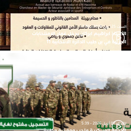
السبت 25 أبريل 2026 - 7:30
الأستاذ ابراهيم ابركان يدخل غمار الامنتخابات
الجزئية في بن طيب الدائرة الانتخابية 11
الثلاثاء 07 أبريل 2026 - 5:39
الخدمة العسكرية واجب ومفخرة وطنية