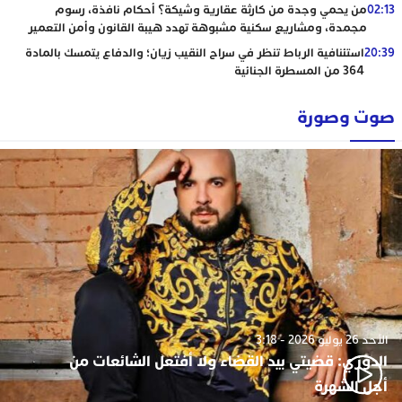
02:13
من يحمي وجدة من كارثة عقارية وشيكة؟ أحكام نافذة، رسوم
مجمدة، ومشاريع سكنية مشبوهة تهدد هيبة القانون وأمن التعمير
20:39
استئنافية الرباط تنظر في سراح النقيب زيان؛ والدفاع يتمسك بالمادة
364 من المسطرة الجنائية
صوت وصورة
الأحد 26 يوليو 2026 - 3:18
الدوزي: قضيتي بيد القضاء ولا أفتعل الشائعات من
أجل الشهرة