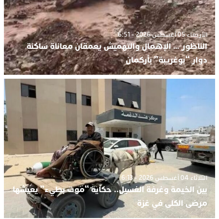
الأربعاء 05 أغسطس 2026 - 6:51
الناظور … الإهمال والتهميش يعمقان معاناة ساكنة
دوار “بوغريبة” بأركمان
الثلاثاء 04 أغسطس 2026 - 6:13
بين الخيمة وغرفة الغسيل.. حكاية “موت بطيء” يعيشها
مرضى الكلى في غزة