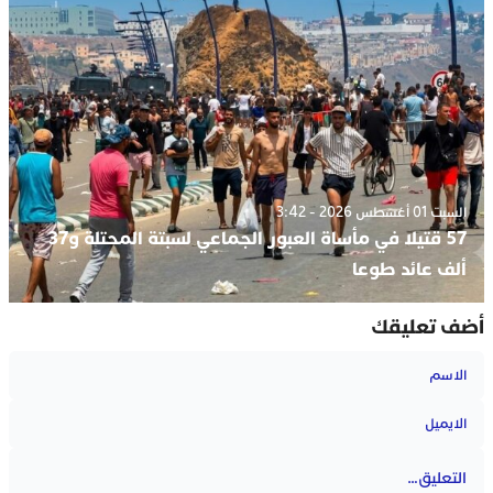
السبت 01 أغسطس 2026 - 3:42
57 قتيلا في مأساة العبور الجماعي لسبتة المحتلة و37
ألف عائد طوعا
أضف تعليقك