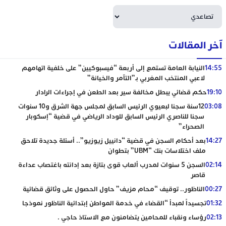
آخر المقالات
14:55
النيابة العامة تستمع إلى أربعة “فيسبوكيين” على خلفية اتهامهم
لاعبي المنتخب المغربي بـ”التآمر والخيانة”
19:10
حكم قضائي يبطل مخالفة سير بعد الطعن في إجراءات الرادار
03:08
12سنة سجنا لبعيوي الرئيس السابق لمجلس جهة الشرق و10 سنوات
سجنا للناصري الرئيس السابق للوداد الرياضي في قضية “إسكوبار
الصحراء”
14:27
بعد أحكام السجن في قضية “دانييل زيوزيو”.. أسئلة جديدة تلاحق
ملف اختلاسات بنك “UBM” بتطوان
02:14
السجن 5 سنوات لمدرب ألعاب قوى بتازة بعد إدانته باغتصاب عداءة
قاصر
00:27
الناظور.. توقيف “محام مزيف” حاول الحصول على وثائق قضائية
01:32
تجسيداً لمبدأ “القضاء في خدمة المواطن إبتدائية الناظور نموذجا
02:13
رؤساء ونقباء للمحامين يتضامنون مع الاستاذ حاجي .