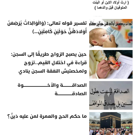
تفسير قوله تعالى: (وَالْوَالِدَاتُ يُرْضِعْنَ
أَوْلادَهُنَّ حَوْلَيْنِ كَامِلَيْنِ…)
حين يصبح الزواج طريقًا إلى السجن:
قراءة في اختلال القيم..تزوج
ولمخصتيش النفقة السجن ينادي
الصداقــــــــــة والأخــــــــــــــــــــــــــوة
الصادقــــــــــــــــة
ما حكم الحج والعمرة لمن عليه دَينٌ؟