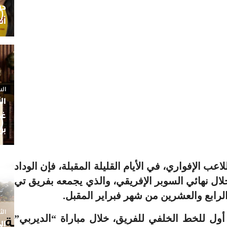
أن
السبت 25 
ال
غم
بن
ب الإفواري، في الأيام القليلة المقبلة، فإن الوداد
ل نهائي السوبر الإفريقي، والذي يجمعه بفريق تي
لرابع والعشرين من شهر فبراير المقبل.
الثلاثاء 7
ول للخط الخلفي للفريق، خلال مباراة “الديربي”
ال