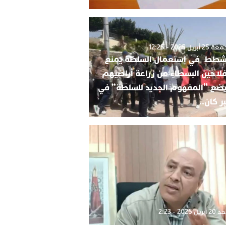
2 أبريل 2025 - 12:25
شطط في استعمال السلطة يمنع
فلاحين البسطاء من زراعة أراضيهم
ضع “المفهوم الجديد للسلطة” في
ر كان..
بريل 2025 - 2:23