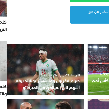
لأخبار من عبر
كلمة
النز
يقيا
الأربعاء 29 يوليو 2026 - 3:35
 كأس أمم
صراع ليفربول ومانشستر يونايتد يرفع
كلم
أسهم نائل العيناوي في الميركاتو
والت