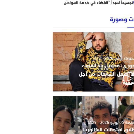
تجسيداً لمبدأ “القضاء في خدمة المواطن
إبتدائية الناظور نموذجا
رؤساء ونقباء للمحامين يتضامنون مع الاستاذ
 وصورة
حاجي .
من يحمي وجدة من كارثة عقارية وشيكة؟
أحكام نافذة، رسوم مجمدة، ومشاريع
سكنية مشبوهة تهدد هيبة القانون وأمن
التعمير
وليو 2026 - 3:18
دوزي: قضيتي بيد القضاء
ا أفتعل الشائعات من أجل
شهرة
0 يونيو 2026 - 12:29
لاق امتحانات البكالوريا