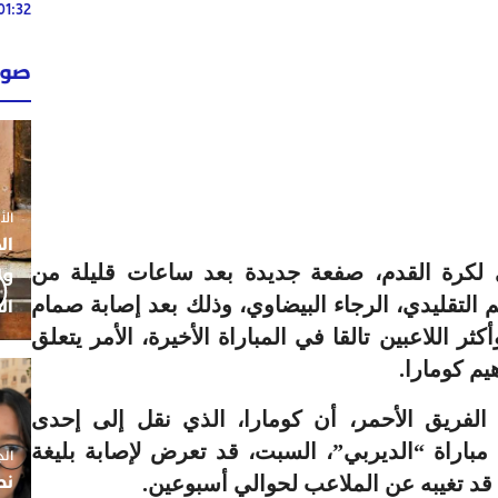
01:32
02:13
صوت
02:13
الأحد 26 ي
ال
ي لكرة القدم، صفعة جديدة بعد ساعات قليلة من
ول
 التقليدي، الرجاء البيضاوي، وذلك بعد إصابة صمام
ال
ر اللاعبين تالقا في المباراة الأخيرة، الأمر يتعلق
يم كومارا.
فريق الأحمر، أن كومارا، الذي نقل إلى إحدى
مباراة “الديربي”، السبت، قد تعرض لإصابة بليغة
الجمعة 5
نط
 قد تغيبه عن الملاعب لحوالي أسبوعين.