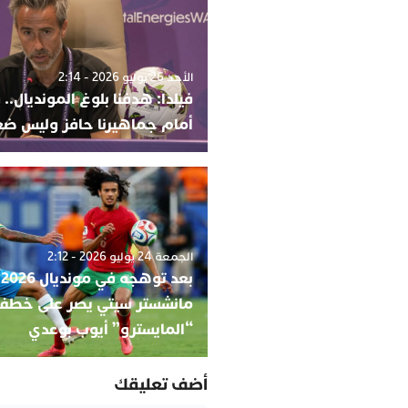
الأحد 26 يوليو 2026 - 2:14
فيلدا: هدفنا بلوغ المونديال.. 
أمام جماهيرنا حافز وليس ضغ
الجمعة 24 يوليو 2026 - 2:12
بعد
مانشستر سيتي يصر على خطف
“المايسترو” أيوب بوعدي
أضف تعليقك