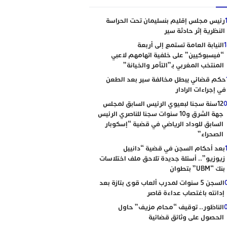
رئيس مجلس إقليم بنسليمان تحت الحراسة
النظرية إثر حادثة سير
النيابة العامة تستمع إلى أربعة
“فيسبوكيين” على خلفية اتهامهم لاعبي
المنتخب المغربي بـ”التآمر والخيانة”
حكم قضائي يبطل مخالفة سير بعد الطعن
في إجراءات الرادار
0
12سنة سجنا لبعيوي الرئيس السابق لمجلس
جهة الشرق و10 سنوات سجنا للناصري الرئيس
السابق للوداد الرياضي في قضية “إسكوبار
الصحراء”
بعد أحكام السجن في قضية “دانييل
زيوزيو”.. أسئلة جديدة تلاحق ملف اختلاسات
بنك “UBM” بتطوان
السجن 5 سنوات لمدرب ألعاب قوى بتازة بعد
إدانته باغتصاب عداءة قاصر
الناظور.. توقيف “محام مزيف” حاول
الحصول على وثائق قضائية