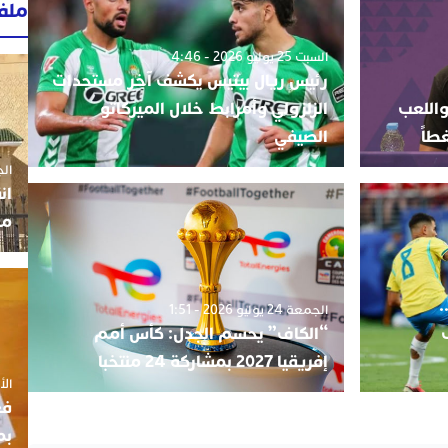
ملف
السبت 25 يوليو 2026 - 4:46
رئيس ريال بيتيس يكشف آخر مستجدات
واللعب
الزلزولي وأمرابط خلال الميركاتو
طاً
الصيفي
الجمعة 3
ان
مو
 توهجه في مونديال 2026..
الجمعة 24 يوليو 2026 - 1:51
“الكاف” يحسم الجدل: كأس أمم
إفريقيا 2027 بمشاركة 24 منتخبا
الأربعاء
فع
بم