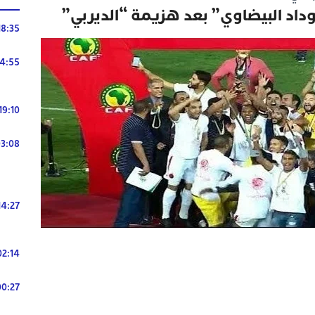
داد البيضاوي” بعد هزيمة “الديربي”
18:35
14:55
19:10
3:08
14:27
02:14
00:27