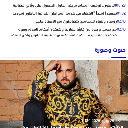
00:27
الناظور.. توقيف “محام مزيف” حاول الحصول على وثائق قضائية
01:32
تجسيداً لمبدأ “القضاء في خدمة المواطن إبتدائية الناظور نموذجا
02:13
رؤساء ونقباء للمحامين يتضامنون مع الاستاذ حاجي .
02:13
من يحمي وجدة من كارثة عقارية وشيكة؟ أحكام نافذة، رسوم
مجمدة، ومشاريع سكنية مشبوهة تهدد هيبة القانون وأمن التعمير
صوت وصورة
الأحد 26 يوليو 2026 - 3:18
الدوزي: قضيتي بيد القضاء ولا أفتعل الشائعات من