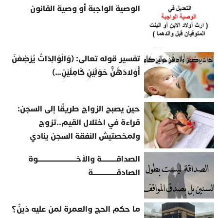
الوصية الواجبة أو وصية القانون
تفسير قوله تعالى: (وَالْوَالِدَاتُ يُرْضِعْنَ
أَوْلادَهُنَّ حَوْلَيْنِ كَامِلَيْنِ…)
حين يصبح الزواج طريقًا إلى السجن:
قراءة في اختلال القيم..تزوج
ولمخصتيش النفقة السجن ينادي
الصداقــــــــــة والأخــــــــــــــــــــــــــوة
الصادقــــــــــــــــة
ما حكم الحج والعمرة لمن عليه دَينٌ؟