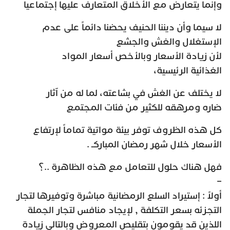
وإنما يتعارض مع الأخلاق المتعارف عليها إجتماعيا
لا سيما وأن ديننا الحنيف يحضنا دائماً على عدم
الإستغلال والغش والجشع
لأن زيادة الأسعار وبالأخص أسعار المواد
الغذائية الرئيسية،
لا يختلف عن الغش في بشاعته، لما له من آثار
ضاره ومرهقه للكثير من فئات المجتمع
كل هذه الظروف توفر بيئة مواتية تماماً لإرتفاع
الأسعار خلال شهر رمضان المباركـ .
فهل هناك حلول للتعامل مع هذه الظاهرة ..؟
–
أولاً : إستيراد السلع الرمضانية مباشرة وتوفيرها لتجار
التجزئه بسعر التكلفة , لإيجاد منافس لتجار الجملة
اللذين قد يقومون بتقليص المعروض وبالتالي زيادة