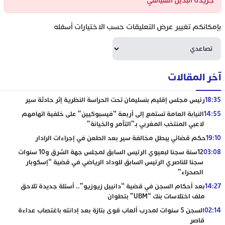
جريدة البديل السياسي
بإمكانكم تغيير عرض التعليقات حسب الاختيارات أسفله
آخر المقالات
18:35
رئيس مجلس إقليم بنسليمان تحت الحراسة النظرية إثر حادثة سير
14:55
النيابة العامة تستمع إلى أربعة “فيسبوكيين” على خلفية اتهامهم
لاعبي المنتخب المغربي بـ”التآمر والخيانة”
19:10
حكم قضائي يبطل مخالفة سير بعد الطعن في إجراءات الرادار
03:08
12سنة سجنا لبعيوي الرئيس السابق لمجلس جهة الشرق و10 سنوات
سجنا للناصري الرئيس السابق للوداد الرياضي في قضية “إسكوبار
الصحراء”
14:27
بعد أحكام السجن في قضية “دانييل زيوزيو”.. أسئلة جديدة تلاحق
ملف اختلاسات بنك “UBM” بتطوان
02:14
السجن 5 سنوات لمدرب ألعاب قوى بتازة بعد إدانته باغتصاب عداءة
قاصر