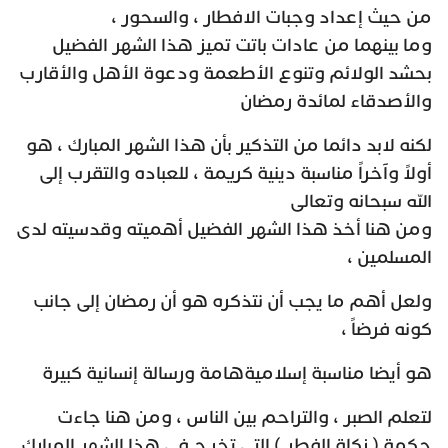
من حيث إعداد وجبات الافطار ، والسحور ،
وما بينهما من عادات باتت تميز هذا الشهر الفضيل
بحشد الولائم وتنوع الأطعمة ودعوة الأهل والأقارب
والأصدقاء لمائدة رمضان
لكنه لابد دائما من التذكير بأن هذا الشهر المبارك ، هو
أولاً وآخراً مناسبة دينية كريمة ، للعباده والتقرب إلى
الله سبحانه وتعالى
ومن هنا أخذ هذا الشهر الفضيل أهميته وقدسيته لدى
المسلمين ،
ولعل أهم ما يجب أن نتذكره هو أن رمضان إلى جانب
كونه فرضاً ،
هو أيضا مناسبة إسلاميةهامة ورسالة إنسانية كبيرة
لتعلم الصبر ، والتراحم بين الناس ، ومن هنا جاءت
حكمة ( زكاة الفطر ) التي تخرج في هذا الشهر المبارك