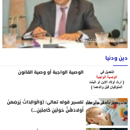
الأربعاء 16 أبريل 2025 - 5:58
دين ودنيا
الوصية الواجبة أو وصية القانون
تفسير قوله تعالى: (وَالْوَالِدَاتُ يُرْضِعْنَ
أَوْلادَهُنَّ حَوْلَيْنِ كَامِلَيْنِ…)