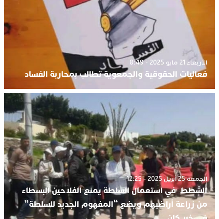
الأربعاء 21 مايو 2025 - 8:49
فعاليات الحقوقية والجمعوية تطالب بمحاربة الفساد
الجمعة 25 أبريل 2025 - 12:25
الشطط في استعمال السلطة يمنع الفلاحين البسطاء
من زراعة أراضيهم ويضع “المفهوم الجديد للسلطة”
في خبر كان..