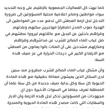
كما نبهت كل الفعاليات الجمعوية بالإقليم على وجه التحديد
سواء مواطنين ومنابر اعلامية محلية المسؤولين إلى ضرورة
التدخل لحل ازمة العطش التي تدفع عدد من المواطنين الى
الهجرة صوب المدن اضطرارا مهاجرين سكنهم وبلدتهم
وقراهم باحثين عن البديل مع عائلاتهم ليرووا عطشهم في
ضل غياب الماء الصالح للشرب عن مداشرهم وقراهم
ومنازلهم مشددين على أن المئات باتوا يعانون من العطش
مع الارتفاع الكبير في درجات الحرارة في عز صيف هده
السنة.
وأن مشكل غياب الماء الصالح للشرب مطروح مند سنين
لدى السكان الذين يعيشون معاناة حقيقية مع هذه المادة
الحيوية كل سنة وكل بداية صيف جديدة من كل سنة علما أن
المنطقة تعرف جفافا في السنوات الأخيرة دون اي
مجهودات من المسؤولين تذكر لحل هذه الازمة وأن الابار
والسقايات التي كانت مصدر هذه المادة الحيوية والمنجزة