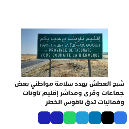
شبح العطش يهدد سلامة مواطني بعض
جماعات وقرى ومداشر إقليم تاونات
وفعاليات تدق ناقوس الخطر