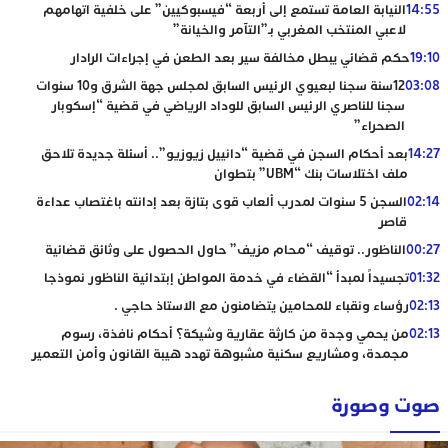
14:55
النيابة العامة تستمع إلى أربعة “فيسبوكيين” على خلفية اتهامهم
لاعبي المنتخب المغربي بـ”التآمر والخيانة”
19:10
حكم قضائي يبطل مخالفة سير بعد الطعن في إجراءات الرادار
03:08
12سنة سجنا لبعيوي الرئيس السابق لمجلس جهة الشرق و10 سنوات
سجنا للناصري الرئيس السابق للوداد الرياضي في قضية “إسكوبار
الصحراء”
14:27
بعد أحكام السجن في قضية “دانييل زيوزيو”.. أسئلة جديدة تلاحق
ملف اختلاسات بنك “UBM” بتطوان
02:14
السجن 5 سنوات لمدرب ألعاب قوى بتازة بعد إدانته باغتصاب عداءة
قاصر
00:27
الناظور.. توقيف “محام مزيف” حاول الحصول على وثائق قضائية
01:32
تجسيداً لمبدأ “القضاء في خدمة المواطن إبتدائية الناظور نموذجا
02:13
رؤساء ونقباء للمحامين يتضامنون مع الاستاذ حاجي .
02:13
من يحمي وجدة من كارثة عقارية وشيكة؟ أحكام نافذة، رسوم
مجمدة، ومشاريع سكنية مشبوهة تهدد هيبة القانون وأمن التعمير
صوت وصورة