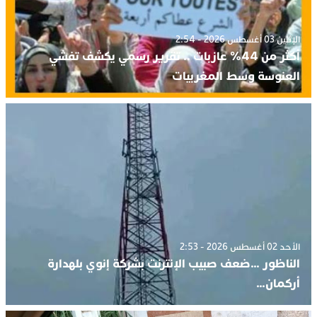
الإثنين 03 أغسطس 2026 - 2:54
أكثر من 44% عازبات .. تقرير رسمي يكشف تفشي
العنوسة وسط المغربيات
الأحد 02 أغسطس 2026 - 2:53
الناظور …ضعف صبيب الإنترنت بشركة إنوي بلهدارة
أركمان…