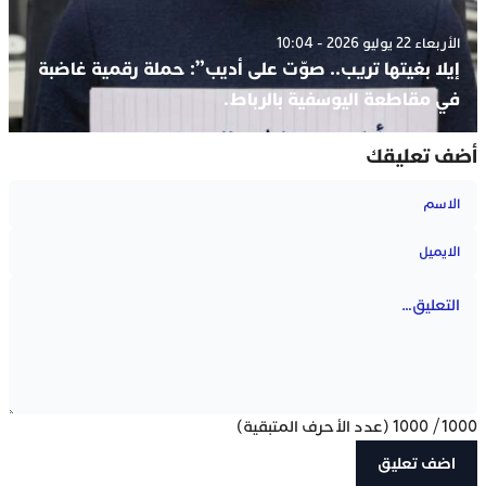
الأربعاء 22 يوليو 2026 - 10:04
إيلا بغيتها تريب.. صوّت على أديب”: حملة رقمية غاضبة
في مقاطعة اليوسفية بالرباط.
أضف تعليقك
1000
/
1000
(عدد الأحرف المتبقية)