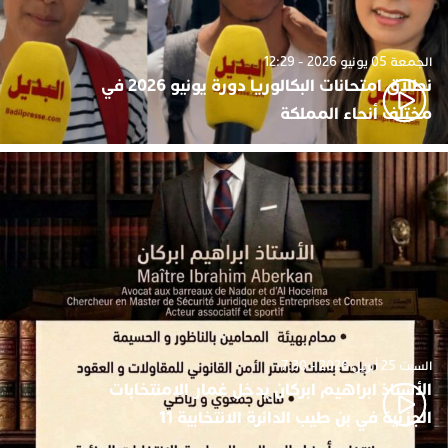
الجمعة 05 يونيو 2026 - 12:29
نطلاق امتحانات البكالوريا دورة يونيو 2026 في
مختلف أنحاء المملكة
السبت 25 أبريل 2026 - 7:30
الأستاذ ابراهيم ابركان يدخل غمار الامنتخابات
الجزئية في بن طيب الدائرة الانتخابية 11