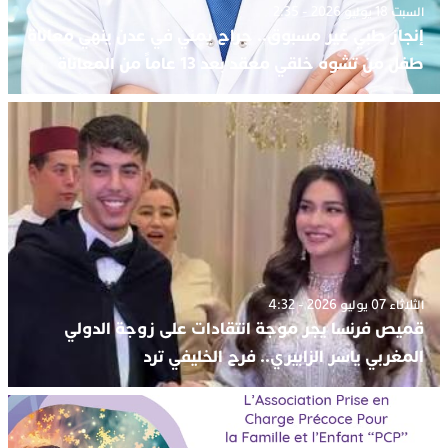
السبت 18 يوليو 2026 - 2:35
إنجاز طبي غير مسبوق.. جراح يمني في عدن ينهي معاناة
طفل من تشوه خلقي معقد بعد 13 عاماً من المعاناة
الثلاثاء 07 يوليو 2026 - 4:32
قميص فرنسا يجر موجة انتقادات على زوجة الدولي
المغربي ياسر الزابيري.. فرح الخليفي ترد