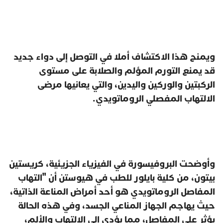
ويمنح هذا الاكتشاف أملا في التوصل إلى دواء جديد
قد يمنع التورم المؤلم والصلابة على مستوى
الركبتين والوركين واليدين، والتي يعانيها مرضى
الالتهاب المفصلي الروماتويدي.
وأوضحت البروفيسورة في الفيزياء الجزيئية، كريستين
بيتون، من كلية بايلور للطب في هيوستن أن "التهاب
المفاصل الروماتويدي هو أحد أمراض المناعة الذاتية،
حيث يهاجم الجهاز المناعي الجسد، وفي هذه الحالة
يؤثر على المفاصل، مما يؤدي إلى الالتهاب والألم،