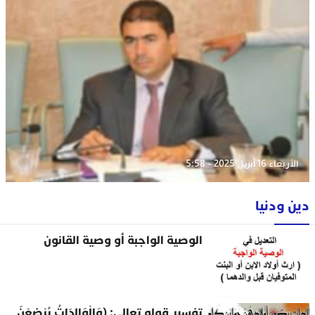
الأربعاء 16 أبريل 2025 - 5:58
دين ودنيا
الوصية الواجبة أو وصية القانون
تفسير قوله تعالى: (وَالْوَالِدَاتُ يُرْضِعْنَ