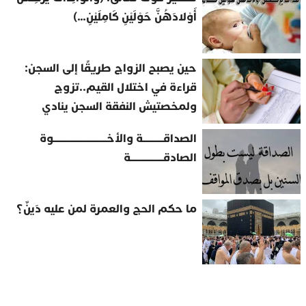
أَوْلادَهُنَّ حَوْلَيْنِ كَامِلَيْنِ…)
حين يصبح الزواج طريقًا إلى السجن:
قراءة في اختلال القيم..تزوج
ولمخصتيش النفقة السجن ينادي
الصداقــــــــــة والأخــــــــــــــــــــــــــوة
الصادقــــــــــــــــة
ما حكم الحج والعمرة لمن عليه دَينٌ؟