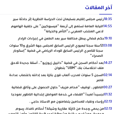
آخر المقالات
18:35
رئيس مجلس إقليم بنسليمان تحت الحراسة النظرية إثر حادثة سير
14:55
النيابة العامة تستمع إلى أربعة “فيسبوكيين” على خلفية اتهامهم
لاعبي المنتخب المغربي بـ”التآمر والخيانة”
19:10
حكم قضائي يبطل مخالفة سير بعد الطعن في إجراءات الرادار
03:08
12سنة سجنا لبعيوي الرئيس السابق لمجلس جهة الشرق و10 سنوات
سجنا للناصري الرئيس السابق للوداد الرياضي في قضية “إسكوبار
الصحراء”
14:27
بعد أحكام السجن في قضية “دانييل زيوزيو”.. أسئلة جديدة تلاحق
ملف اختلاسات بنك “UBM” بتطوان
02:14
السجن 5 سنوات لمدرب ألعاب قوى بتازة بعد إدانته باغتصاب عداءة
قاصر
00:27
الناظور.. توقيف “محام مزيف” حاول الحصول على وثائق قضائية
01:32
تجسيداً لمبدأ “القضاء في خدمة المواطن إبتدائية الناظور نموذجا
02:13
رؤساء ونقباء للمحامين يتضامنون مع الاستاذ حاجي .
02:13
من يحمي وجدة من كارثة عقارية وشيكة؟ أحكام نافذة، رسوم
مجمدة، ومشاريع سكنية مشبوهة تهدد هيبة القانون وأمن التعمير