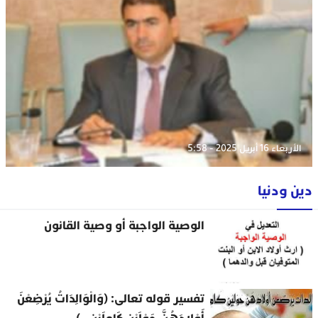
الأربعاء 16 أبريل 2025 - 5:58
دين ودنيا
الوصية الواجبة أو وصية القانون
تفسير قوله تعالى: (وَالْوَالِدَاتُ يُرْضِعْنَ