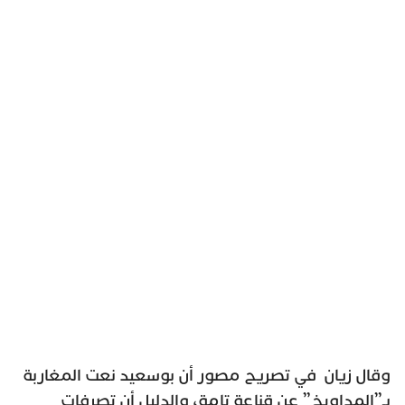
وقال زيان في تصريح مصور أن بوسعيد نعت المغاربة
بـ”المداويخ” عن قناعة تامة، والدليل أن تصرفات