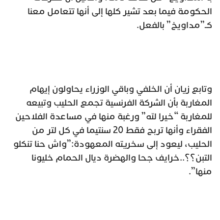
الحكومة فيما بعد تشير كلها إلى أنها تتعامل معنا
كـ”مداويخ” بالفعل.
وتابع زيان أن الخلفي وباقي الوزراء يحاولون إيهام
المغاربة بأن الشركة الفرنسية تجمع الحليب وتبيعه
للمغاربة “خيرا لله” ورغبة منها في مساعدة الفلاحين
الفقراء وأنها تربح فقط 20 سنتيما في كل لتر من
الحليب، ليعود إلى سخريته المعهودة:”واش حنا تنكلو
التبن؟؟..خرايف جحا والهضرة ديال الحمام خليونا
منها”.