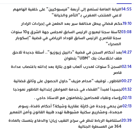
14:55
النيابة العامة تستمع إلى أربعة “فيسبوكيين” على خلفية اتهامهم
لاعبي المنتخب المغربي بـ”التآمر والخيانة”
19:10
حكم قضائي يبطل مخالفة سير بعد الطعن في إجراءات الرادار
03:08
12سنة سجنا لبعيوي الرئيس السابق لمجلس جهة الشرق و10 سنوات
سجنا للناصري الرئيس السابق للوداد الرياضي في قضية “إسكوبار
الصحراء”
14:27
بعد أحكام السجن في قضية “دانييل زيوزيو”.. أسئلة جديدة تلاحق
ملف اختلاسات بنك “UBM” بتطوان
02:14
السجن 5 سنوات لمدرب ألعاب قوى بتازة بعد إدانته باغتصاب عداءة
قاصر
00:27
الناظور.. توقيف “محام مزيف” حاول الحصول على وثائق قضائية
01:32
تجسيداً لمبدأ “القضاء في خدمة المواطن إبتدائية الناظور نموذجا
02:13
رؤساء ونقباء للمحامين يتضامنون مع الاستاذ حاجي .
02:13
من يحمي وجدة من كارثة عقارية وشيكة؟ أحكام نافذة، رسوم
مجمدة، ومشاريع سكنية مشبوهة تهدد هيبة القانون وأمن التعمير
20:39
استئنافية الرباط تنظر في سراح النقيب زيان؛ والدفاع يتمسك بالمادة
364 من المسطرة الجنائية