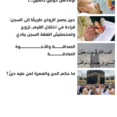
أَوْلادَهُنَّ حَوْلَيْنِ كَامِلَيْنِ…)
حين يصبح الزواج طريقًا إلى السجن:
قراءة في اختلال القيم..تزوج
ولمخصتيش النفقة السجن ينادي
الصداقــــــــــة والأخــــــــــــــــــــــــــوة
الصادقــــــــــــــــة
ما حكم الحج والعمرة لمن عليه دَينٌ؟