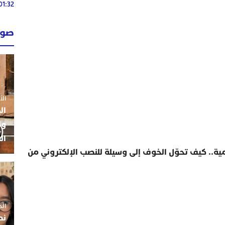
01:32
02:13
صوت
02:13
الأحد 26 ي
ال
ول
ال
ة.. كيف تحوّل الخوف إلى وسيلة للنصب الإلكتروني من
الجمعة 5
نط