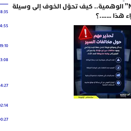
رسائل “مخالفات NARSA” الوهمية.. كيف تحوّل الخوف إلى وسيلة
18:35
اء هذا …….؟
14:55
19:10
3:08
14:27
02:14
00:27