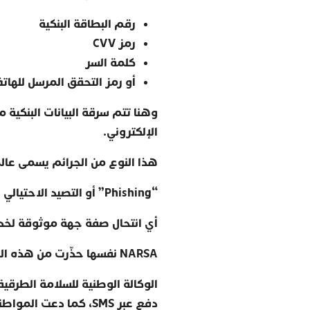
رقم البطاقة البنكية
رمز
CVV
كلمة السر
أو رمز التحقق المرسل للهات
وهنا تتم سرقة البيانات البنكية 
الإلكتروني
.
هذا النوع من الجرائم يسمى عالمي
“Phishing”
أو التصيد الاحتيالي
أي انتحال صفة جهة موثوقة لخد
NARSA
نفسها حذّرت من هذه الر
الوكالة الوطنية للسلامة الطرقية
دفع عبر
SMS
، كما دعت المواط