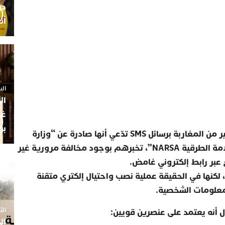
أن
السبت 25 
ال
غم
بن
ر من المغاربة برسائل
SMS
تدّعي أنها صادرة عن “وزارة
امة الطرقية
NARSA”
، تخبرهم بوجود مخالفة مرورية غير
 عبر رابط إلكتروني غامض
.
لكنها في الحقيقة عملية نصب واحتيال إلكتري متقنة
لمعلومات الشخصية
.
الثلاثاء 7
ل أنه يعتمد على عنصرين قويين
:
ال