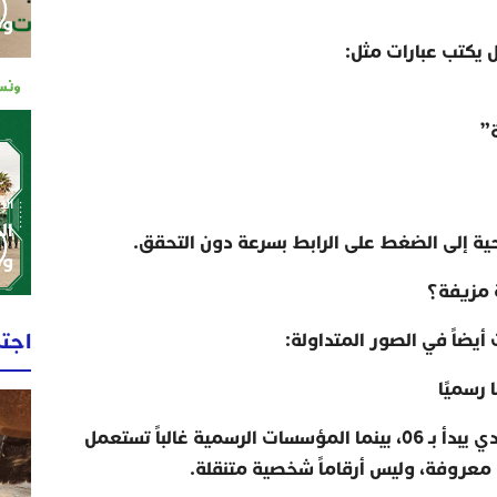
وم
بل يكتب عبارات مثل
:
”
الإثنين 0
ال
 إلى الضغط على الرابط بسرعة دون التحقق
.
وط
 مزيفة؟
اجت
ضاً في الصور المتداولة
:
رسميًا
الرسالة وصلت من رقم هاتف عادي يبدأ بـ 06، بينما المؤسسات الرسمية غالباً تستعمل
معروفة، وليس أرقاماً شخصية متنقلة
.