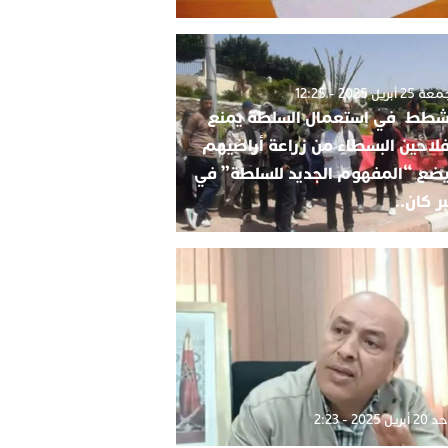
2 أبريل 2025 - 12:25
شطط في استعمال السلطة يمنع
فلاحين البسطاء من زراعة أراضيهم
ضع “المفهوم الجديد للسلطة” في
ر كان..
بريل 2025 - 2:23