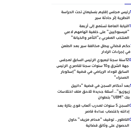
رئيس مجلس إقليم بنسليمان تحت الحراسة
النظرية إثر حادثة سير
النيابة العامة تستمع إلى أربعة
“فيسبوكيين” على خلفية اتهامهم لاعبي
المنتخب المغربي بـ”التآمر والخيانة”
حكم قضائي يبطل مخالفة سير بعد الطعن
في إجراءات الرادار
0
12سنة سجنا لبعيوي الرئيس السابق لمجلس
جهة الشرق و10 سنوات سجنا للناصري الرئيس
السابق للوداد الرياضي في قضية “إسكوبار
الصحراء”
بعد أحكام السجن في قضية “دانييل
زيوزيو”.. أسئلة جديدة تلاحق ملف اختلاسات
بنك “UBM” بتطوان
السجن 5 سنوات لمدرب ألعاب قوى بتازة بعد
إدانته باغتصاب عداءة قاصر
الناظور.. توقيف “محام مزيف” حاول
الحصول على وثائق قضائية