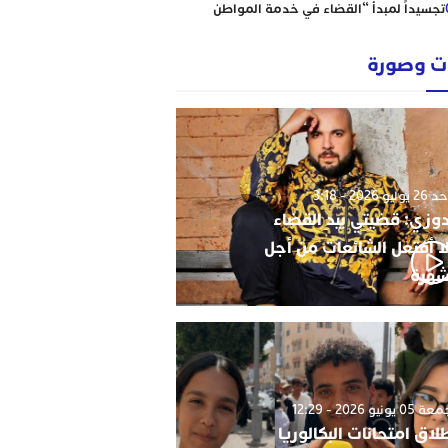
تجسيداً لمبدأ “القضاء في خدمة المواطن
إبتدائية الناظور نموذجا
رؤساء ونقباء للمحامين يتضامنون مع الاستاذ
 وصورة
حاجي .
من يحمي وجدة من كارثة عقارية وشيكة؟
أحكام نافذة، رسوم مجمدة، ومشاريع
سكنية مشبوهة تهدد هيبة القانون وأمن
التعمير
وليو 2026 - 3:18
دوزي: قضيتي بيد القضاء
ا أفتعل الشائعات من أجل
شهرة
0 يونيو 2026 - 12:29
لاق امتحانات البكالوريا