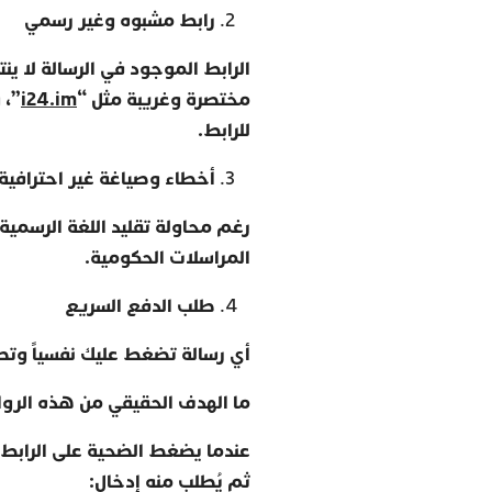
رابط مشبوه وغير رسمي
الرابط الموجود في الرسالة لا ينت
مختصرة وغريبة مثل
“
i24.im
”
، 
للرابط
.
أخطاء وصياغة غير احترافية
رغم محاولة تقليد اللغة الرسمية، 
المراسلات الحكومية
.
طلب الدفع السريع
أي رسالة تضغط عليك نفسياً وتطا
ما الهدف الحقيقي من هذه الرو
عندما يضغط الضحية على الرابط، 
ثم يُطلب منه إدخال
: