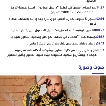
الصحراء”
14:27
بعد أحكام السجن في قضية “دانييل زيوزيو”.. أسئلة جديدة تلاحق
ملف اختلاسات بنك “UBM” بتطوان
02:14
السجن 5 سنوات لمدرب ألعاب قوى بتازة بعد إدانته باغتصاب عداءة
قاصر
00:27
الناظور.. توقيف “محام مزيف” حاول الحصول على وثائق قضائية
01:32
تجسيداً لمبدأ “القضاء في خدمة المواطن إبتدائية الناظور نموذجا
02:13
رؤساء ونقباء للمحامين يتضامنون مع الاستاذ حاجي .
02:13
من يحمي وجدة من كارثة عقارية وشيكة؟ أحكام نافذة، رسوم
مجمدة، ومشاريع سكنية مشبوهة تهدد هيبة القانون وأمن التعمير
صوت وصورة