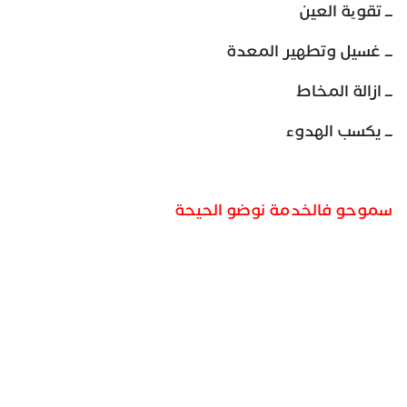
ــ تقویة العين
ــ غسيل وتطهير المعدة
ــ ازالة المخاط
ــ يكسب الهدوء
سموحو فالخدمة نوضو الحيحة