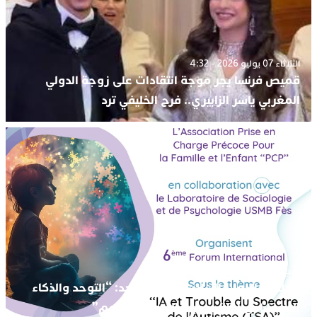
الثلاثاء 07 يوليو 2026 - 4:32
قميص فرنسا يجر موجة انتقادات على زوجة الدولي
المغربي ياسر الزابيري.. فرح الخليفي ترد
الأحد 19 أبريل 2026 - 2:02
الملتقى الدولي السادس حول التوحد: “التوحد والذكاء
الاصطناعي آفاق جديدة للإدماج والدعم”