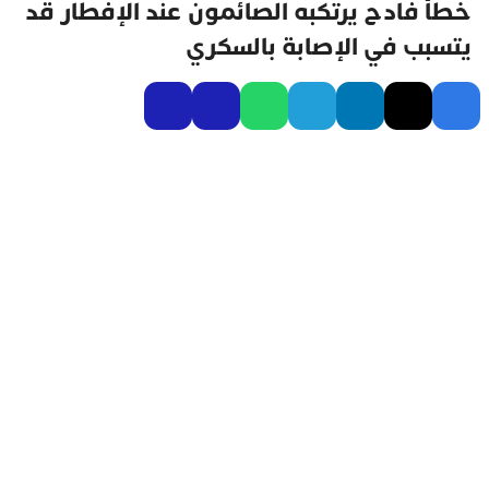
خطأ فادح يرتكبه الصائمون عند الإفطار قد
يتسبب في الإصابة بالسكري