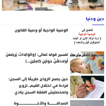
الأربعاء 16 أبريل 2025 - 5:58
دين ودنيا
الوصية الواجبة أو وصية القانون
تفسير قوله تعالى: (وَالْوَالِدَاتُ يُرْضِعْنَ
أَوْلادَهُنَّ حَوْلَيْنِ كَامِلَيْنِ…)
حين يصبح الزواج طريقًا إلى السجن:
قراءة في اختلال القيم..تزوج
ولمخصتيش النفقة السجن ينادي
الصداقــــــــــة والأخــــــــــــــــــــــــــوة