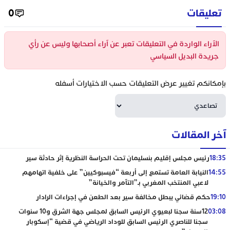
تعليقات
0
الآراء الواردة في التعليقات تعبر عن آراء أصحابها وليس عن رأي
جريدة البديل السياسي
بإمكانكم تغيير عرض التعليقات حسب الاختيارات أسفله
آخر المقالات
18:35
رئيس مجلس إقليم بنسليمان تحت الحراسة النظرية إثر حادثة سير
14:55
النيابة العامة تستمع إلى أربعة “فيسبوكيين” على خلفية اتهامهم
لاعبي المنتخب المغربي بـ”التآمر والخيانة”
19:10
حكم قضائي يبطل مخالفة سير بعد الطعن في إجراءات الرادار
03:08
12سنة سجنا لبعيوي الرئيس السابق لمجلس جهة الشرق و10 سنوات
سجنا للناصري الرئيس السابق للوداد الرياضي في قضية “إسكوبار