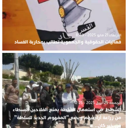
الأربعاء 21 مايو 2025 - 8:49
فعاليات الحقوقية والجمعوية تطالب بمحاربة الفساد
الجمعة 25 أبريل 2025 - 12:25
الشطط في استعمال السلطة يمنع الفلاحين البسطاء
من زراعة أراضيهم ويضع “المفهوم الجديد للسلطة”
في خبر كان..