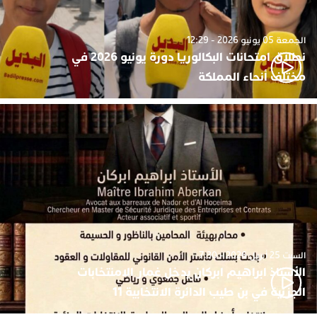
الجمعة 05 يونيو 2026 - 12:29
نطلاق امتحانات البكالوريا دورة يونيو 2026 في
مختلف أنحاء المملكة
السبت 25 أبريل 2026 - 7:30
الأستاذ ابراهيم ابركان يدخل غمار الامنتخابات
الجزئية في بن طيب الدائرة الانتخابية 11