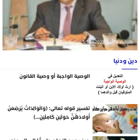
الأربعاء 16 أبريل 2025 - 5:58
دين ودنيا
الوصية الواجبة أو وصية القانون
تفسير قوله تعالى: (وَالْوَالِدَاتُ يُرْضِعْنَ
أَوْلادَهُنَّ حَوْلَيْنِ كَامِلَيْنِ…)