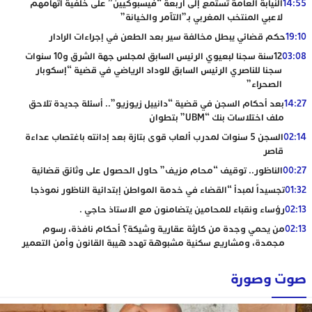
14:55
النيابة العامة تستمع إلى أربعة “فيسبوكيين” على خلفية اتهامهم
لاعبي المنتخب المغربي بـ”التآمر والخيانة”
19:10
حكم قضائي يبطل مخالفة سير بعد الطعن في إجراءات الرادار
03:08
12سنة سجنا لبعيوي الرئيس السابق لمجلس جهة الشرق و10 سنوات
سجنا للناصري الرئيس السابق للوداد الرياضي في قضية “إسكوبار
الصحراء”
14:27
بعد أحكام السجن في قضية “دانييل زيوزيو”.. أسئلة جديدة تلاحق
ملف اختلاسات بنك “UBM” بتطوان
02:14
السجن 5 سنوات لمدرب ألعاب قوى بتازة بعد إدانته باغتصاب عداءة
قاصر
00:27
الناظور.. توقيف “محام مزيف” حاول الحصول على وثائق قضائية
01:32
تجسيداً لمبدأ “القضاء في خدمة المواطن إبتدائية الناظور نموذجا
02:13
رؤساء ونقباء للمحامين يتضامنون مع الاستاذ حاجي .
02:13
من يحمي وجدة من كارثة عقارية وشيكة؟ أحكام نافذة، رسوم
مجمدة، ومشاريع سكنية مشبوهة تهدد هيبة القانون وأمن التعمير
صوت وصورة