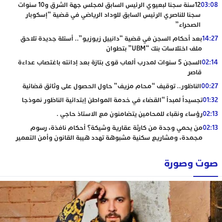
03:08
12سنة سجنا لبعيوي الرئيس السابق لمجلس جهة الشرق و10 سنوات
سجنا للناصري الرئيس السابق للوداد الرياضي في قضية “إسكوبار
الصحراء”
14:27
بعد أحكام السجن في قضية “دانييل زيوزيو”.. أسئلة جديدة تلاحق
ملف اختلاسات بنك “UBM” بتطوان
02:14
السجن 5 سنوات لمدرب ألعاب قوى بتازة بعد إدانته باغتصاب عداءة
قاصر
00:27
الناظور.. توقيف “محام مزيف” حاول الحصول على وثائق قضائية
01:32
تجسيداً لمبدأ “القضاء في خدمة المواطن إبتدائية الناظور نموذجا
02:13
رؤساء ونقباء للمحامين يتضامنون مع الاستاذ حاجي .
02:13
من يحمي وجدة من كارثة عقارية وشيكة؟ أحكام نافذة، رسوم
مجمدة، ومشاريع سكنية مشبوهة تهدد هيبة القانون وأمن التعمير
صوت وصورة