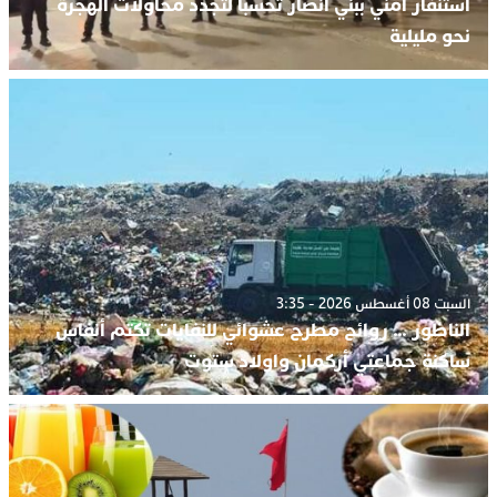
استنفار أمني ببني أنصار تحسبا لتجدد محاولات الهجرة
نحو مليلية
السبت 08 أغسطس 2026 - 3:35
الناظور … روائح مطرح عشوائي للنفايات تكتم أنفاس
ساكنة جماعتي أركمان واولاد ستوت