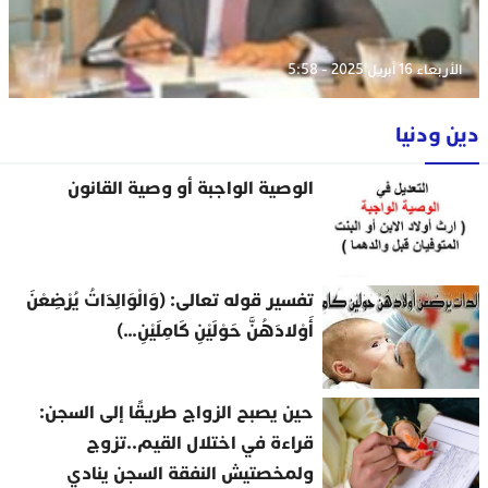
الأربعاء 16 أبريل 2025 - 5:58
دين ودنيا
الوصية الواجبة أو وصية القانون
تفسير قوله تعالى: (وَالْوَالِدَاتُ يُرْضِعْنَ
أَوْلادَهُنَّ حَوْلَيْنِ كَامِلَيْنِ…)
حين يصبح الزواج طريقًا إلى السجن:
قراءة في اختلال القيم..تزوج
ولمخصتيش النفقة السجن ينادي