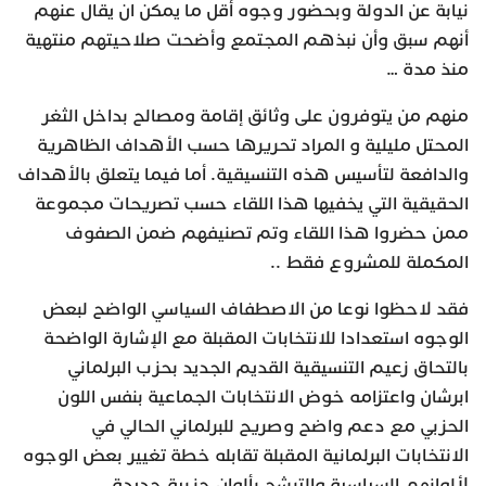
نيابة عن الدولة وبحضور وجوه أقل ما يمكن ان يقال عنهم
أنهم سبق وأن نبذهم المجتمع وأضحت صلاحيتهم منتهية
منذ مدة …
منهم من يتوفرون على وثائق إقامة ومصالح بداخل الثغر
المحتل مليلية و المراد تحريرها حسب الأهداف الظاهرية
والدافعة لتأسيس هذه التنسيقية. أما فيما يتعلق بالأهداف
الحقيقية التي يخفيها هذا اللقاء حسب تصريحات مجموعة
ممن حضروا هذا اللقاء وتم تصنيفهم ضمن الصفوف
المكملة للمشروع فقط ..
فقد لاحظوا نوعا من الاصطفاف السياسي الواضح لبعض
الوجوه استعدادا للانتخابات المقبلة مع الإشارة الواضحة
بالتحاق زعيم التنسيقية القديم الجديد بحزب البرلماني
ابرشان واعتزامه خوض الانتخابات الجماعية بنفس اللون
الحزبي مع دعم واضح وصريح للبرلماني الحالي في
الانتخابات البرلمانية المقبلة تقابله خطة تغيير بعض الوجوه
لألوانهم السياسية والترشح بألوان حزبية جديدة ..