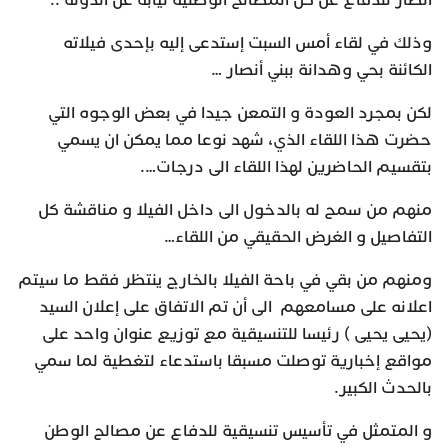
انصار للدفاع عن كل المصالح الوطنية نيابة عن الدولة ..
وذلك في لقاء أمس السبت إستدعى إليه بإحدى فيلاته
الكائنة بحي وهدانة ببني أنصار …
لكن بمجرد العودة و التمعن جيدا في بعض الوجوه التي
حضرت هذا اللقاء الذي، شهد نوعا مما يمكن ان يسمي
بتقسيم الحاضرين لهذا اللقاء الى درجات….
منهم من سمح له بالدخول الى داخل الفيلا و مناقشة كل
التفاصيل و الغرض الحقيقي من اللقاء…
ومنهم من بقي في باحة الفيلا بالخارج ينتظر فقط ما سيتم
اعلانه على مسامعهم الى أن تم الاتفاق على إعلان السيد
(يحيى يحيى ) رئيسا للتنسيقية مع توزيع عنوان واحد على
مواقع إخبارية توصلت مسبقا باستدعاء لتغطية لما سمي
بالحدث الكبير.
و المتمثل في تأسيس تنسيقية للدفاع عن مصالح الوطن