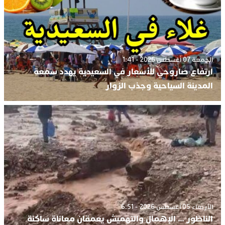
الجمعة 07 أغسطس 2026 - 1:41
ارتفاع صاروحي للأسعار في السعيدية يهدد سمعة
المدينة السياحية وجذب الزوار
الأربعاء 05 أغسطس 2026 - 6:51
الناظور … الإهمال والتهميش يعمقان معاناة ساكنة