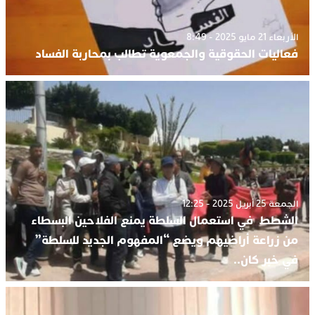
الأربعاء 21 مايو 2025 - 8:49
فعاليات الحقوقية والجمعوية تطالب بمحاربة الفساد
الجمعة 25 أبريل 2025 - 12:25
الشطط في استعمال السلطة يمنع الفلاحين البسطاء
من زراعة أراضيهم ويضع “المفهوم الجديد للسلطة”
في خبر كان..