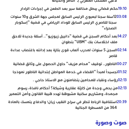
لاعبي المنتخب المغربي بـ”التآمر والخيانة”
19:10
حكم قضائي يبطل مخالفة سير بعد الطعن في إجراءات الرادار
03:08
12سنة سجنا لبعيوي الرئيس السابق لمجلس جهة الشرق و10 سنوات
سجنا للناصري الرئيس السابق للوداد الرياضي في قضية “إسكوبار
الصحراء”
14:27
بعد أحكام السجن في قضية “دانييل زيوزيو”.. أسئلة جديدة تلاحق
ملف اختلاسات بنك “UBM” بتطوان
02:14
السجن 5 سنوات لمدرب ألعاب قوى بتازة بعد إدانته باغتصاب عداءة
قاصر
00:27
الناظور.. توقيف “محام مزيف” حاول الحصول على وثائق قضائية
01:32
تجسيداً لمبدأ “القضاء في خدمة المواطن إبتدائية الناظور نموذجا
02:13
رؤساء ونقباء للمحامين يتضامنون مع الاستاذ حاجي .
02:13
من يحمي وجدة من كارثة عقارية وشيكة؟ أحكام نافذة، رسوم
مجمدة، ومشاريع سكنية مشبوهة تهدد هيبة القانون وأمن التعمير
20:39
استئنافية الرباط تنظر في سراح النقيب زيان؛ والدفاع يتمسك بالمادة
364 من المسطرة الجنائية
صوت وصورة