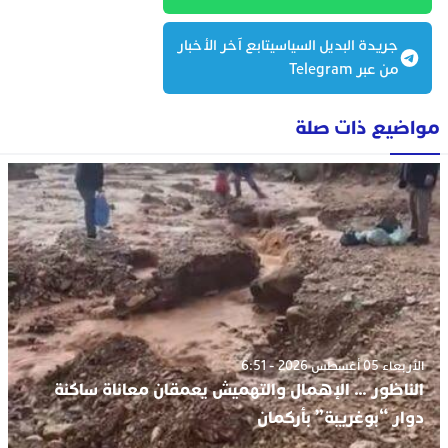
جريدة البديل السياسيتابع آخر الأخبار
من عبر Telegram
مواضيع ذات صلة
الأربعاء 05 أغسطس 2026 - 6:51
الناظور … الإهمال والتهميش يعمقان معاناة ساكنة
دوار “بوغريبة” بأركمان