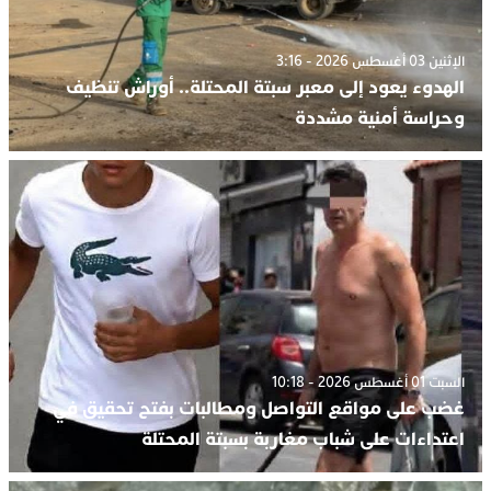
الإثنين 03 أغسطس 2026 - 3:16
الهدوء يعود إلى معبر سبتة المحتلة.. أوراش تنظيف
وحراسة أمنية مشددة
السبت 01 أغسطس 2026 - 10:18
غضب على مواقع التواصل ومطالبات بفتح تحقيق في
اعتداءات على شباب مغاربة بسبتة المحتلة