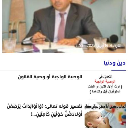
الأربعاء 16 أبريل 2025 - 5:58
دين ودنيا
الوصية الواجبة أو وصية القانون
تفسير قوله تعالى: (وَالْوَالِدَاتُ يُرْضِعْنَ
أَوْلادَهُنَّ حَوْلَيْنِ كَامِلَيْنِ…)