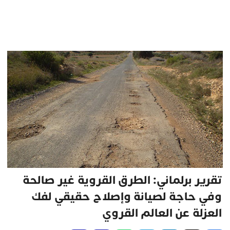
تقرير برلماني: الطرق القروية غير صالحة
وفي حاجة لصيانة وإصلاح حقيقي لفك
العزلة عن العالم القروي