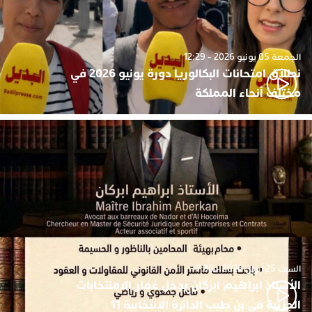
الجمعة 05 يونيو 2026 - 12:29
نطلاق امتحانات البكالوريا دورة يونيو 2026 في
مختلف أنحاء المملكة
السبت 25 أبريل 2026 - 7:30
الأستاذ ابراهيم ابركان يدخل غمار الامنتخابات
الجزئية في بن طيب الدائرة الانتخابية 11