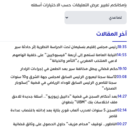
بإمكانكم تغيير عرض التعليقات حسب الاختيارات أسفله
آخر المقالات
18:35
رئيس مجلس إقليم بنسليمان تحت الحراسة النظرية إثر حادثة سير
14:55
النيابة العامة تستمع إلى أربعة “فيسبوكيين” على خلفية اتهامهم
لاعبي المنتخب المغربي بـ”التآمر والخيانة”
19:10
حكم قضائي يبطل مخالفة سير بعد الطعن في إجراءات الرادار
03:08
12سنة سجنا لبعيوي الرئيس السابق لمجلس جهة الشرق و10 سنوات
سجنا للناصري الرئيس السابق للوداد الرياضي في قضية “إسكوبار
الصحراء”
14:27
بعد أحكام السجن في قضية “دانييل زيوزيو”.. أسئلة جديدة تلاحق
ملف اختلاسات بنك “UBM” بتطوان
02:14
السجن 5 سنوات لمدرب ألعاب قوى بتازة بعد إدانته باغتصاب عداءة
قاصر
00:27
الناظور.. توقيف “محام مزيف” حاول الحصول على وثائق قضائية