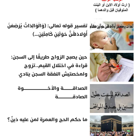
تفسير قوله تعالى: (وَالْوَالِدَاتُ يُرْضِعْنَ
أَوْلادَهُنَّ حَوْلَيْنِ كَامِلَيْنِ…)
حين يصبح الزواج طريقًا إلى السجن:
قراءة في اختلال القيم..تزوج
ولمخصتيش النفقة السجن ينادي
الصداقــــــــــة والأخــــــــــــــــــــــــــوة
الصادقــــــــــــــــة
ما حكم الحج والعمرة لمن عليه دَينٌ؟