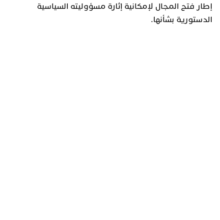
إطار فتح المجال لإمكانية إثارة مسؤوليته السياسية
الدستورية بشأنها.