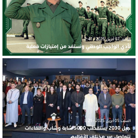
الإثنين 07 أبريل 2025 - 2:41
نأدي الواجب الوطني ونستفد من إمتيازات فعلية
السبت 05 أبريل 2025 - 8:21
جيل 2030 يستقطب 5000 شابة وشاب واللقاءات
تتواصل عبر مختلف الأقاليم