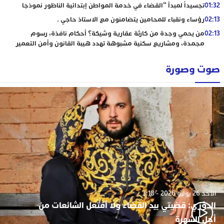
01:32
تجسيداً لمبدأ “القضاء في خدمة المواطن إبتدائية الناظور نموذجا
02:13
رؤساء ونقباء للمحامين يتضامنون مع الاستاذ حاجي .
02:13
من يحمي وجدة من كارثة عقارية وشيكة؟ أحكام نافذة، رسوم
مجمدة، ومشاريع سكنية مشبوهة تهدد هيبة القانون وأمن التعمير
صوت وصورة
الأحد 26 يوليو 2026 - 3:18
الدوزي: قضيتي بيد القضاء ولا أفتعل الشائعات من
أجل الشهرة