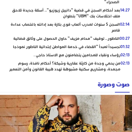
الصحراء”
14:27
بعد أحكام السجن في قضية “دانييل زيوزيو”.. أسئلة جديدة تلاحق
ملف اختلاسات بنك “UBM” بتطوان
02:14
السجن 5 سنوات لمدرب ألعاب قوى بتازة بعد إدانته باغتصاب عداءة
قاصر
00:27
الناظور.. توقيف “محام مزيف” حاول الحصول على وثائق قضائية
01:32
تجسيداً لمبدأ “القضاء في خدمة المواطن إبتدائية الناظور نموذجا
02:13
رؤساء ونقباء للمحامين يتضامنون مع الاستاذ حاجي .
02:13
من يحمي وجدة من كارثة عقارية وشيكة؟ أحكام نافذة، رسوم
مجمدة، ومشاريع سكنية مشبوهة تهدد هيبة القانون وأمن التعمير
صوت وصورة