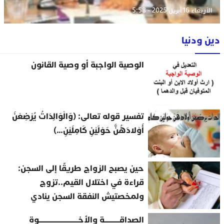
الأربعاء 16 أبريل 2025 - 5:58
دين ودنيا
الوصية الواجبة أو وصية القانون
تفسير قوله تعالى: (وَالْوَالِدَاتُ يُرْضِعْنَ
أَوْلادَهُنَّ حَوْلَيْنِ كَامِلَيْنِ…)
حين يصبح الزواج طريقًا إلى السجن:
قراءة في اختلال القيم..تزوج
ولمخصتيش النفقة السجن ينادي
الصداقــــــــــة والأخــــــــــــــــــــــــــوة