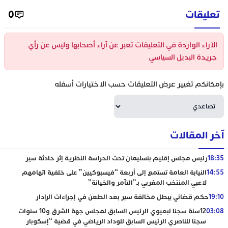
تعليقات
0
الآراء الواردة في التعليقات تعبر عن آراء أصحابها وليس عن رأي
جريدة البديل السياسي
بإمكانكم تغيير عرض التعليقات حسب الاختيارات أسفله
آخر المقالات
18:35
رئيس مجلس إقليم بنسليمان تحت الحراسة النظرية إثر حادثة سير
14:55
النيابة العامة تستمع إلى أربعة “فيسبوكيين” على خلفية اتهامهم
لاعبي المنتخب المغربي بـ”التآمر والخيانة”
19:10
حكم قضائي يبطل مخالفة سير بعد الطعن في إجراءات الرادار
03:08
12سنة سجنا لبعيوي الرئيس السابق لمجلس جهة الشرق و10 سنوات
سجنا للناصري الرئيس السابق للوداد الرياضي في قضية “إسكوبار