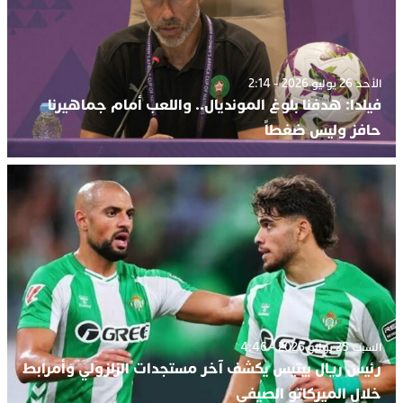
الأحد 26 يوليو 2026 - 2:14
فيلدا: هدفنا بلوغ المونديال.. واللعب أمام جماهيرنا
حافز وليس ضغطاً
السبت 25 يوليو 2026 - 4:46
رئيس ريال بيتيس يكشف آخر مستجدات الزلزولي وأمرابط
خلال الميركاتو الصيفي