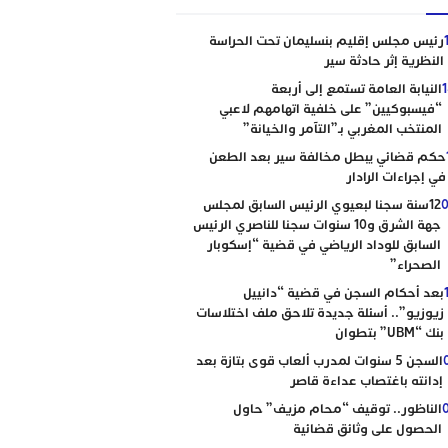
رئيس مجلس إقليم بنسليمان تحت الحراسة
النظرية إثر حادثة سير
النيابة العامة تستمع إلى أربعة
“فيسبوكيين” على خلفية اتهامهم لاعبي
المنتخب المغربي بـ”التآمر والخيانة”
حكم قضائي يبطل مخالفة سير بعد الطعن
في إجراءات الرادار
0
12سنة سجنا لبعيوي الرئيس السابق لمجلس
جهة الشرق و10 سنوات سجنا للناصري الرئيس
السابق للوداد الرياضي في قضية “إسكوبار
الصحراء”
بعد أحكام السجن في قضية “دانييل
زيوزيو”.. أسئلة جديدة تلاحق ملف اختلاسات
بنك “UBM” بتطوان
السجن 5 سنوات لمدرب ألعاب قوى بتازة بعد
إدانته باغتصاب عداءة قاصر
الناظور.. توقيف “محام مزيف” حاول
الحصول على وثائق قضائية