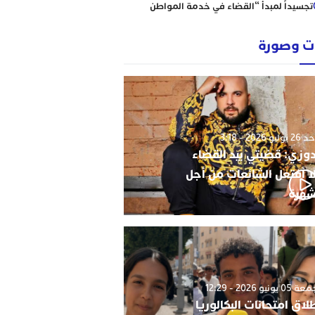
تجسيداً لمبدأ “القضاء في خدمة المواطن
إبتدائية الناظور نموذجا
رؤساء ونقباء للمحامين يتضامنون مع الاستاذ
 وصورة
حاجي .
من يحمي وجدة من كارثة عقارية وشيكة؟
أحكام نافذة، رسوم مجمدة، ومشاريع
سكنية مشبوهة تهدد هيبة القانون وأمن
التعمير
وليو 2026 - 3:18
دوزي: قضيتي بيد القضاء
ا أفتعل الشائعات من أجل
شهرة
0 يونيو 2026 - 12:29
لاق امتحانات البكالوريا