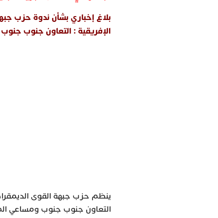
بلاغ إخباري بشأن ندوة حزب جبه
الإفريقية : التعاون جنوب جنو
ينظم حزب جبهة القوى الديمقراط