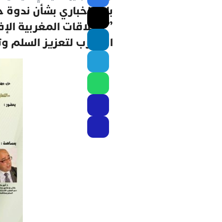
بلاغ إخباري بشأن ندوة
” العلاقات المغربية ال
المغرب لتعزيز السلم 