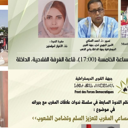
الجمعة 5
ال
ال
وي
خب
الأحد 20 أ