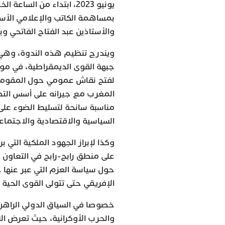
بمساهمة الكاتب والإعلامي الأستاذ
والأستاذين عبد الفتاح الفاتحي وب
ويندرج تنظيم هذه الندوة، وهي 
جبهة القوى الديمقراطية، في م
لفتح نقاش عمومي حول المقومات ا
المغرب مع جيرانه على أسس التض
مناسبة سانحة لتسليط الضوء على 
السياسية والاقتصادية والاجتماعي
وكذا لإبراز الجهود الملكية التي 
على منطق رابح-رابح في التعاون 
حول سياسة العزم التي عبر عنها 
الإفريقي حتى تتولى القوى الحية 
خصوصا في السياق الدولي الراهن، 
والحرب الأوكرانية، حيث تعرض الا