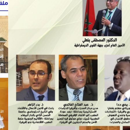
ملف
الجمعة 3
ان
مو
الأربعاء
فع
بم