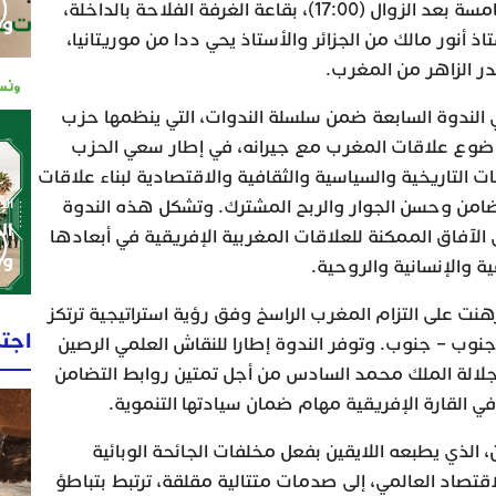
يونيو 2023، ابتداء من الساعة الخامسة بعد الزوال (17:00)، بقاعة الغرفة الفلاحة بالداخلة،
وم
 أنور مالك من الجزائر والأستاذ يحي ددا من موريتانيا،
در الزاهر من المغرب.
الندوة السابعة ضمن سلسلة الندوات، التي ينظمها حزب
وضوع علاقات المغرب مع جيرانه، في إطار سعي الحزب
لتاريخية والسياسية والثقافية والاقتصادية لبناء علاقات
الإثنين 0
امن وحسن الجوار والربح المشترك. وتشكل هذه الندوة
ال
الآفاق الممكنة للعلاقات المغربية الإفريقية في أبعادها
وط
ة والإنسانية والروحية.
برهنت على التزام المغرب الراسخ وفق رؤية استراتيجية ترتكز
اجت
جنوب – جنوب. وتوفر الندوة إطارا للنقاش العلمي الرصين
جلالة الملك محمد السادس من أجل تمتين روابط التضامن
في القارة الإفريقية مهام ضمان سيادتها التنموية.
الذي يطبعه اللايقين بفعل مخلفات الجائحة الوبائية
قتصاد العالمي، إلى صدمات متتالية مقلقة، ترتبط بتباطؤ