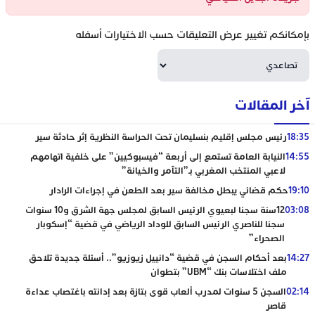
بإمكانكم تغيير عرض التعليقات حسب الاختيارات أسفله
آخر المقالات
18:35
رئيس مجلس إقليم بنسليمان تحت الحراسة النظرية إثر حادثة سير
14:55
النيابة العامة تستمع إلى أربعة “فيسبوكيين” على خلفية اتهامهم
لاعبي المنتخب المغربي بـ”التآمر والخيانة”
19:10
حكم قضائي يبطل مخالفة سير بعد الطعن في إجراءات الرادار
03:08
12سنة سجنا لبعيوي الرئيس السابق لمجلس جهة الشرق و10 سنوات
سجنا للناصري الرئيس السابق للوداد الرياضي في قضية “إسكوبار
الصحراء”
14:27
بعد أحكام السجن في قضية “دانييل زيوزيو”.. أسئلة جديدة تلاحق
ملف اختلاسات بنك “UBM” بتطوان
02:14
السجن 5 سنوات لمدرب ألعاب قوى بتازة بعد إدانته باغتصاب عداءة
قاصر