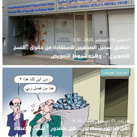
الخميس 06 أغسطس 2026 - 5:10
انطلاق تسجيل الصحفيين للاستفادة من حقوق “النسخ
التصويري”.. وهذه شروط التعويض
الأربعاء 05 أغسطس 2026 - 4:56
أهل الناظور يتساءلون… هل بمقدور ” لفتيت ” إعطاء
أمر التدقيق في صفقات الأصوار ومالية مهرجان الناظور