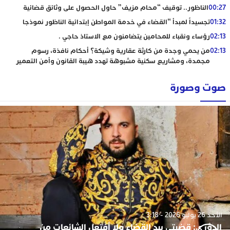
00:27
الناظور.. توقيف “محام مزيف” حاول الحصول على وثائق قضائية
01:32
تجسيداً لمبدأ “القضاء في خدمة المواطن إبتدائية الناظور نموذجا
02:13
رؤساء ونقباء للمحامين يتضامنون مع الاستاذ حاجي .
02:13
من يحمي وجدة من كارثة عقارية وشيكة؟ أحكام نافذة، رسوم
مجمدة، ومشاريع سكنية مشبوهة تهدد هيبة القانون وأمن التعمير
صوت وصورة
الأحد 26 يوليو 2026 - 3:18
الدوزي: قضيتي بيد القضاء ولا أفتعل الشائعات من