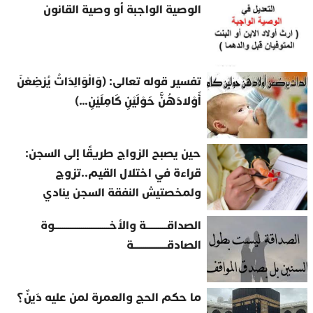
الوصية الواجبة أو وصية القانون
تفسير قوله تعالى: (وَالْوَالِدَاتُ يُرْضِعْنَ
أَوْلادَهُنَّ حَوْلَيْنِ كَامِلَيْنِ…)
حين يصبح الزواج طريقًا إلى السجن:
قراءة في اختلال القيم..تزوج
ولمخصتيش النفقة السجن ينادي
الصداقــــــــــة والأخــــــــــــــــــــــــــوة
الصادقــــــــــــــــة
ما حكم الحج والعمرة لمن عليه دَينٌ؟