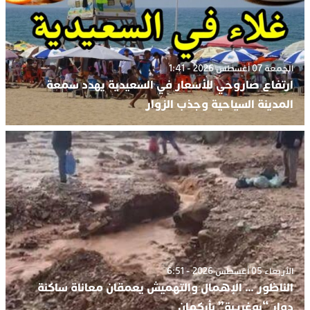
الجمعة 07 أغسطس 2026 - 1:41
ارتفاع صاروحي للأسعار في السعيدية يهدد سمعة
المدينة السياحية وجذب الزوار
الأربعاء 05 أغسطس 2026 - 6:51
الناظور … الإهمال والتهميش يعمقان معاناة ساكنة
دوار “بوغريبة” بأركمان