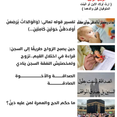
تفسير قوله تعالى: (وَالْوَالِدَاتُ يُرْضِعْنَ
أَوْلادَهُنَّ حَوْلَيْنِ كَامِلَيْنِ…)
حين يصبح الزواج طريقًا إلى السجن:
قراءة في اختلال القيم..تزوج
ولمخصتيش النفقة السجن ينادي
الصداقــــــــــة والأخــــــــــــــــــــــــــوة
الصادقــــــــــــــــة
ما حكم الحج والعمرة لمن عليه دَينٌ؟