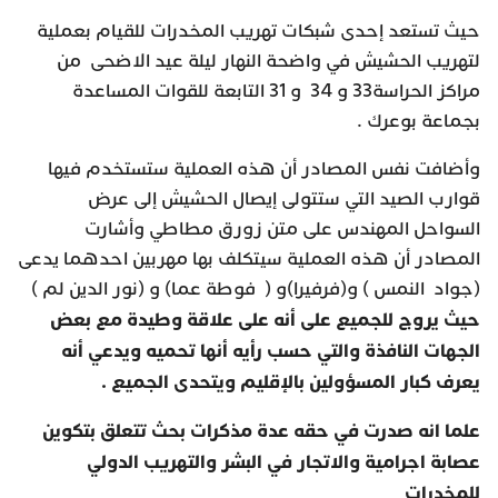
حيث تستعد إحدى شبكات تهريب المخدرات للقيام بعملية
لتهريب الحشيش في واضحة النهار ليلة عيد الاضحى من
مراكز الحراسة33 و 34 و 31 التابعة للقوات المساعدة
بجماعة بوعرك .
وأضافت نفس المصادر أن هذه العملية ستستخدم فيها
قوارب الصيد التي ستتولى إيصال الحشيش إلى عرض
السواحل المهندس على متن زورق مطاطي وأشارت
المصادر أن هذه العملية سيتكلف بها مهربين احدهما يدعى
(جواد النمس ) و(فرفيرا)و ( فوطة عما) و (نور الدين لم )
حيث يروج للجميع على أنه على علاقة وطيدة مع بعض
الجهات النافذة والتي حسب رأيه أنها تحميه ويدعي أنه
يعرف كبار المسؤولين بالإقليم ويتحدى الجميع
.
علما انه صدرت في حقه عدة مذكرات بحث تتعلق بتكوين
عصابة اجرامية والاتجار في البشر والتهريب الدولي
للمخدرات