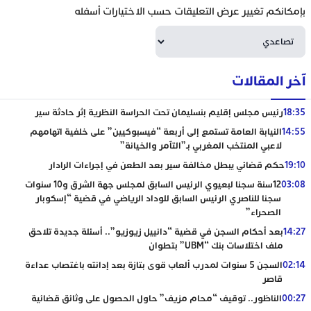
بإمكانكم تغيير عرض التعليقات حسب الاختيارات أسفله
آخر المقالات
18:35
رئيس مجلس إقليم بنسليمان تحت الحراسة النظرية إثر حادثة سير
14:55
النيابة العامة تستمع إلى أربعة “فيسبوكيين” على خلفية اتهامهم
لاعبي المنتخب المغربي بـ”التآمر والخيانة”
19:10
حكم قضائي يبطل مخالفة سير بعد الطعن في إجراءات الرادار
03:08
12سنة سجنا لبعيوي الرئيس السابق لمجلس جهة الشرق و10 سنوات
سجنا للناصري الرئيس السابق للوداد الرياضي في قضية “إسكوبار
الصحراء”
14:27
بعد أحكام السجن في قضية “دانييل زيوزيو”.. أسئلة جديدة تلاحق
ملف اختلاسات بنك “UBM” بتطوان
02:14
السجن 5 سنوات لمدرب ألعاب قوى بتازة بعد إدانته باغتصاب عداءة
قاصر
00:27
الناظور.. توقيف “محام مزيف” حاول الحصول على وثائق قضائية