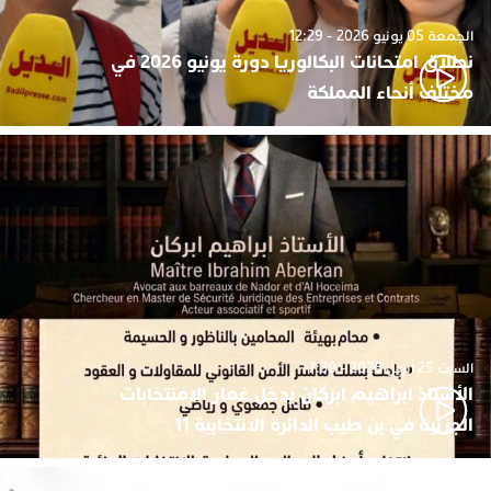
الجمعة 05 يونيو 2026 - 12:29
نطلاق امتحانات البكالوريا دورة يونيو 2026 في
مختلف أنحاء المملكة
السبت 25 أبريل 2026 - 7:30
الأستاذ ابراهيم ابركان يدخل غمار الامنتخابات
الجزئية في بن طيب الدائرة الانتخابية 11