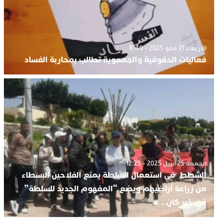
الأربعاء 21 مايو 2025 - 8:49
فعاليات الحقوقية والجمعوية تطالب بمحاربة الفساد
الجمعة 25 أبريل 2025 - 12:25
الشطط في استعمال السلطة يمنع الفلاحين البسطاء
من زراعة أراضيهم ويضع “المفهوم الجديد للسلطة”
في خبر كان..