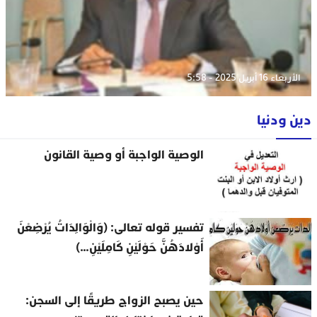
الأربعاء 16 أبريل 2025 - 5:58
دين ودنيا
الوصية الواجبة أو وصية القانون
تفسير قوله تعالى: (وَالْوَالِدَاتُ يُرْضِعْنَ
أَوْلادَهُنَّ حَوْلَيْنِ كَامِلَيْنِ…)
حين يصبح الزواج طريقًا إلى السجن: