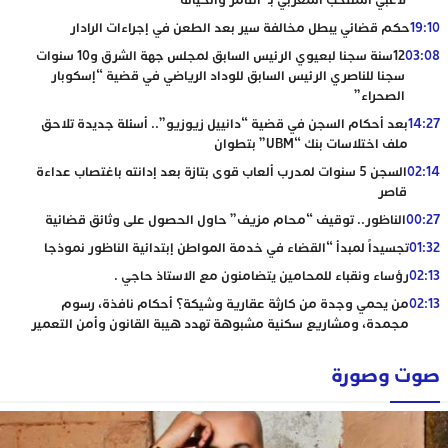
لاعبي المنتخب المغربي بـ”التآمر والخيانة”
19:10
حكم قضائي يبطل مخالفة سير بعد الطعن في إجراءات الرادار
03:08
12سنة سجنا لبعيوي الرئيس السابق لمجلس جهة الشرق و10 سنوات
سجنا للناصري الرئيس السابق للوداد الرياضي في قضية “إسكوبار
الصحراء”
14:27
بعد أحكام السجن في قضية “دانييل زيوزيو”.. أسئلة جديدة تلاحق
ملف اختلاسات بنك “UBM” بتطوان
02:14
السجن 5 سنوات لمدرب ألعاب قوى بتازة بعد إدانته باغتصاب عداءة
قاصر
00:27
الناظور.. توقيف “محام مزيف” حاول الحصول على وثائق قضائية
01:32
تجسيداً لمبدأ “القضاء في خدمة المواطن إبتدائية الناظور نموذجا
02:13
رؤساء ونقباء للمحامين يتضامنون مع الاستاذ حاجي .
02:13
من يحمي وجدة من كارثة عقارية وشيكة؟ أحكام نافذة، رسوم
مجمدة، ومشاريع سكنية مشبوهة تهدد هيبة القانون وأمن التعمير
صوت وصورة