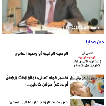
الأربعاء 16 أبريل 2025 - 5:58
ين ودنيا
الوصية الواجبة أو وصية القانون
تفسير قوله تعالى: (وَالْوَالِدَاتُ يُرْضِعْنَ
أَوْلادَهُنَّ حَوْلَيْنِ كَامِلَيْنِ…)
حين يصبح الزواج طريقًا إلى السجن: