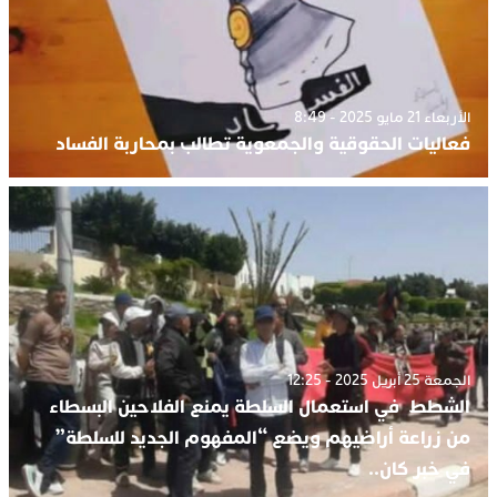
الأربعاء 21 مايو 2025 - 8:49
فعاليات الحقوقية والجمعوية تطالب بمحاربة الفساد
الجمعة 25 أبريل 2025 - 12:25
الشطط في استعمال السلطة يمنع الفلاحين البسطاء
من زراعة أراضيهم ويضع “المفهوم الجديد للسلطة”
في خبر كان..