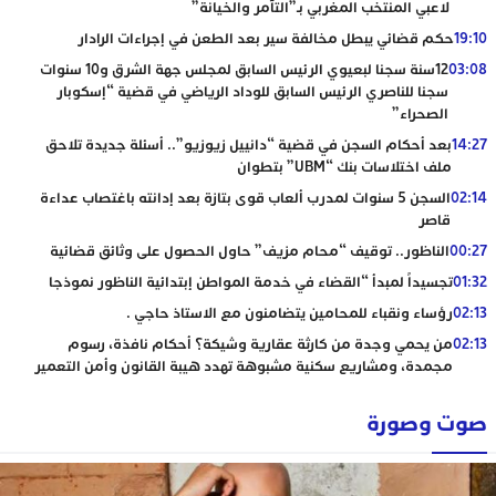
لاعبي المنتخب المغربي بـ”التآمر والخيانة”
19:1
حكم قضائي يبطل مخالفة سير بعد الطعن في إجراءات الرادار
03:0
12سنة سجنا لبعيوي الرئيس السابق لمجلس جهة الشرق و10 سنوات
سجنا للناصري الرئيس السابق للوداد الرياضي في قضية “إسكوبار
الصحراء”
14:2
بعد أحكام السجن في قضية “دانييل زيوزيو”.. أسئلة جديدة تلاحق
ملف اختلاسات بنك “UBM” بتطوان
02:1
السجن 5 سنوات لمدرب ألعاب قوى بتازة بعد إدانته باغتصاب عداءة
قاصر
00:2
الناظور.. توقيف “محام مزيف” حاول الحصول على وثائق قضائية
01:3
تجسيداً لمبدأ “القضاء في خدمة المواطن إبتدائية الناظور نموذجا
02:1
رؤساء ونقباء للمحامين يتضامنون مع الاستاذ حاجي .
02:1
من يحمي وجدة من كارثة عقارية وشيكة؟ أحكام نافذة، رسوم
مجمدة، ومشاريع سكنية مشبوهة تهدد هيبة القانون وأمن التعمير
وت وصورة