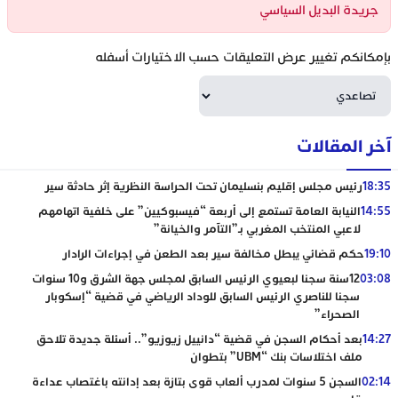
جريدة البديل السياسي
بإمكانكم تغيير عرض التعليقات حسب الاختيارات أسفله
آخر المقالات
18:35
رئيس مجلس إقليم بنسليمان تحت الحراسة النظرية إثر حادثة سير
14:55
النيابة العامة تستمع إلى أربعة “فيسبوكيين” على خلفية اتهامهم
لاعبي المنتخب المغربي بـ”التآمر والخيانة”
19:10
حكم قضائي يبطل مخالفة سير بعد الطعن في إجراءات الرادار
03:08
12سنة سجنا لبعيوي الرئيس السابق لمجلس جهة الشرق و10 سنوات
سجنا للناصري الرئيس السابق للوداد الرياضي في قضية “إسكوبار
الصحراء”
14:27
بعد أحكام السجن في قضية “دانييل زيوزيو”.. أسئلة جديدة تلاحق
ملف اختلاسات بنك “UBM” بتطوان
02:14
السجن 5 سنوات لمدرب ألعاب قوى بتازة بعد إدانته باغتصاب عداءة