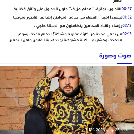
قاصر
00:27
الناظور.. توقيف “محام مزيف” حاول الحصول على وثائق قضائية
01:32
تجسيداً لمبدأ “القضاء في خدمة المواطن إبتدائية الناظور نموذجا
02:13
رؤساء ونقباء للمحامين يتضامنون مع الاستاذ حاجي .
02:13
من يحمي وجدة من كارثة عقارية وشيكة؟ أحكام نافذة، رسوم
مجمدة، ومشاريع سكنية مشبوهة تهدد هيبة القانون وأمن التعمير
صوت وصورة
الأحد 26 يوليو 2026 - 3:18