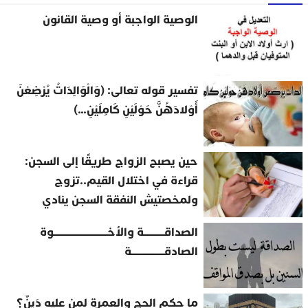
الوصية الواجبة أو وصية القانون
تفسير قوله تعالى: (وَالْوَالِدَاتُ يُرْضِعْنَ
أَوْلادَهُنَّ حَوْلَيْنِ كَامِلَيْنِ…)
حين يصبح الزواج طريقًا إلى السجن:
قراءة في اختلال القيم..تزوج
ولمخصتيش النفقة السجن ينادي
الصداقــــــــــة والأخــــــــــــــــــــــــــوة
الصادقــــــــــــــــة
ما حكم الحج والعمرة لمن عليه دَينٌ؟