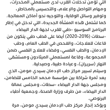
التي تؤمن تدخلات القرب لدى مستعملي المخدرات،
ومهام التواصل والإعلام، والتحسيس بالمخاطر،
وتوفير وسائل الوقاية، والتوجيه نحو أماكن المعالجة.
كما تشتمل هذه المنشأة الجديدة، التي تدخل في إطار
البرنامج السوسيو -طبي للقرب لجهة الدار البيضاء
-سطات (2016-2020) أيضا على قطب طبي يتكون من
قاعات للعلاجات، والفحص في الطب العام، وطب
الإدمان، والطب النفسي، وفضاء للعلاج النفسي ضمن
المجموعة، وقاعة لمستعملي الميثادون ومستشقى
النهار (سريران)، وعيادة طبية، وصيدلية.
وسيتم تسيير مركز طب الإدمان بسيدي مومن، الذي
يعد ثمرة شراكة بين مؤسسة محمد الخامس للتضامن،
ومجلس جهة الدار البيضاء -سطات، ومجلس عمالة
الدار البيضاء، من طرف وزارة الصحة، وجمعية أطباء
البرنوصي.
ويؤكد إنجاز مركز طب الإدمان بسيدي مومن، مرة