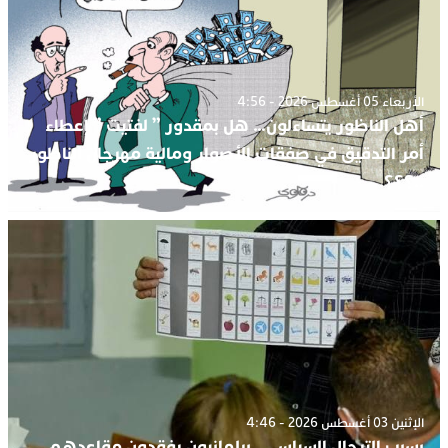
الأربعاء 05 أغسطس 2026 - 4:56
أهل الناظور يتساءلون… هل بمقدور ” لفتيت ” إعطاء
أمر التدقيق في صفقات الأصوار ومالية مهرجان الناظور
..؟؟؟.
الإثنين 03 أغسطس 2026 - 4:46
بسبب الترحال السياسي.. برلمانيون يفقدون مقاعدهم