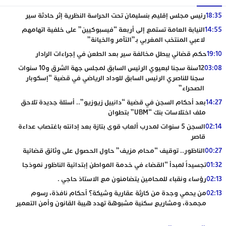
18:35
رئيس مجلس إقليم بنسليمان تحت الحراسة النظرية إثر حادثة سير
14:55
النيابة العامة تستمع إلى أربعة “فيسبوكيين” على خلفية اتهامهم
لاعبي المنتخب المغربي بـ”التآمر والخيانة”
19:10
حكم قضائي يبطل مخالفة سير بعد الطعن في إجراءات الرادار
03:08
12سنة سجنا لبعيوي الرئيس السابق لمجلس جهة الشرق و10 سنوات
سجنا للناصري الرئيس السابق للوداد الرياضي في قضية “إسكوبار
الصحراء”
14:27
بعد أحكام السجن في قضية “دانييل زيوزيو”.. أسئلة جديدة تلاحق
ملف اختلاسات بنك “UBM” بتطوان
02:14
السجن 5 سنوات لمدرب ألعاب قوى بتازة بعد إدانته باغتصاب عداءة
قاصر
00:27
الناظور.. توقيف “محام مزيف” حاول الحصول على وثائق قضائية
01:32
تجسيداً لمبدأ “القضاء في خدمة المواطن إبتدائية الناظور نموذجا
02:13
رؤساء ونقباء للمحامين يتضامنون مع الاستاذ حاجي .
02:13
من يحمي وجدة من كارثة عقارية وشيكة؟ أحكام نافذة، رسوم
مجمدة، ومشاريع سكنية مشبوهة تهدد هيبة القانون وأمن التعمير