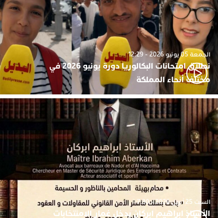
الجمعة 05 يونيو 2026 - 12:29
نطلاق امتحانات البكالوريا دورة يونيو 2026 في
مختلف أنحاء المملكة
السبت 25 أبريل 2026 - 7:30
الأستاذ ابراهيم ابركان يدخل غمار الامنتخابات