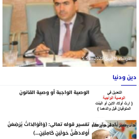
الأربعاء 16 أبريل 2025 - 5:58
دين ودنيا
الوصية الواجبة أو وصية القانون
تفسير قوله تعالى: (وَالْوَالِدَاتُ يُرْضِعْنَ
أَوْلادَهُنَّ حَوْلَيْنِ كَامِلَيْنِ…)