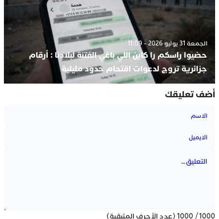
الجمعة 31 يوليو 2026 - 11:09
حضيوا راسكم را كاين اللي باغي الفتنة لبلادنا : أرقام
جزائرية تروج لدعوات اقتحام حدود مليلية
أضف تعليقك
1000
/
1000
(عدد الأحرف المتبقية)