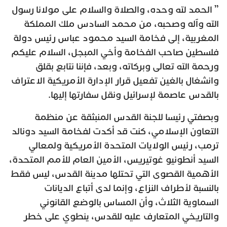
” الحمد لله وحده، والصلاة والسلام على مولانا رسول
الله وآله وصحبه، من محمد السادس ملك المملكة
المغربية، إلى فخامة السيد محمود عباس رئيس دولة
فلسطين صاحب الفخامة وأخي المبجل، السلام عليكم
ورحمة الله تعالى وبركاته، وبعد، فإننا نتابع بقلق
وانشغال بالغين تفعيل قرار الإدارة الأمريكية الاعتراف
بالقدس عاصمة لإسرائيل ونقل سفارتها إليها.
وبصفتي رئيسا للجنة القدس المنبثقة عن منظمة
التعاون الإسلامي، كنت قد أكدت لفخامة السيد دونالد
ترمب، رئيس الولايات المتحدة الأمريكية ولمعالي
السيد أنطونيو غوتيريس، الأمين العام للأمم المتحدة،
الأهمية القصوى التي تحتلها مدينة القدس، ليس فقط
بالنسبة لأطراف النزاع، وإنما لدى أتباع الديانات
السماوية الثلاث، وأن المساس بالوضع القانوني
والتاريخي المتعارف عليه للقدس، ينطوي على خطر