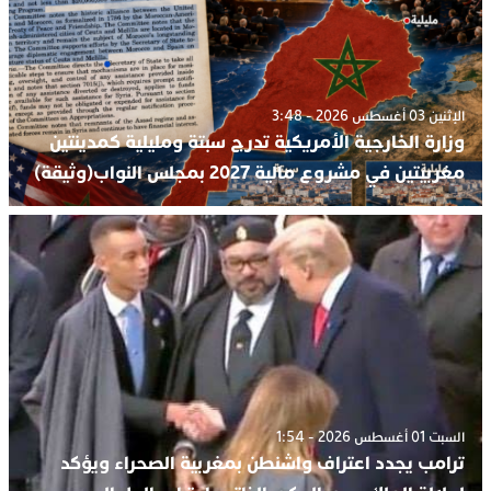
الإثنين 03 أغسطس 2026 - 3:48
وزارة الخارجية الأمريكية تدرج سبتة ومليلية كمدينتين
مغربيتين في مشروع مالية 2027 بمجلس النواب(وثيقة)
السبت 01 أغسطس 2026 - 1:54
ترامب يجدد اعتراف واشنطن بمغربية الصحراء ويؤكد