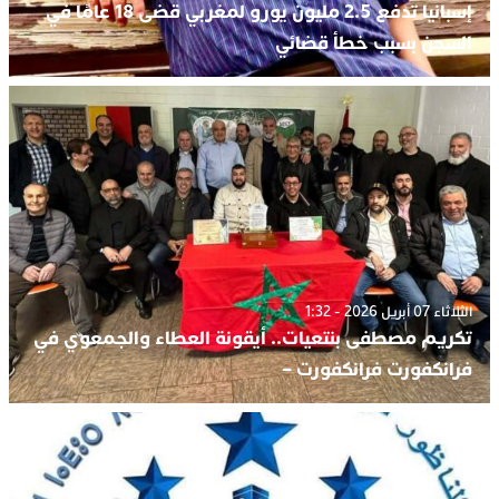
إسبانيا تدفع 2.5 مليون يورو لمغربي قضى 18 عامًا في
السجن بسبب خطأ قضائي
الثلاثاء 07 أبريل 2026 - 1:32
تكريم مصطفى بنتعيات.. أيقونة العطاء والجمعوي في
فرانكفورت فرانكفورت –