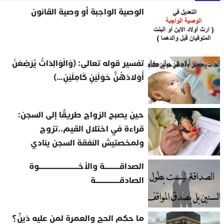
الوصية الواجبة أو وصية القانون
تفسير قوله تعالى: (وَالْوَالِدَاتُ يُرْضِعْنَ
أَوْلادَهُنَّ حَوْلَيْنِ كَامِلَيْنِ…)
حين يصبح الزواج طريقًا إلى السجن:
قراءة في اختلال القيم..تزوج
ولمخصتيش النفقة السجن ينادي
الصداقــــــــــة والأخــــــــــــــــــــــــــوة
الصادقــــــــــــــــة
ما حكم الحج والعمرة لمن عليه دَينٌ؟