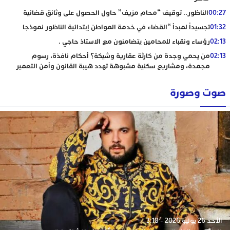
00:27
الناظور.. توقيف “محام مزيف” حاول الحصول على وثائق قضائية
01:32
تجسيداً لمبدأ “القضاء في خدمة المواطن إبتدائية الناظور نموذجا
02:13
رؤساء ونقباء للمحامين يتضامنون مع الاستاذ حاجي .
02:13
من يحمي وجدة من كارثة عقارية وشيكة؟ أحكام نافذة، رسوم
مجمدة، ومشاريع سكنية مشبوهة تهدد هيبة القانون وأمن التعمير
صوت وصورة
الأحد 26 يوليو 2026 - 3:18