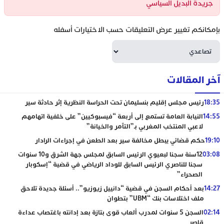
جريدة البديل السياسي
بإمكانكم تغيير عرض التعليقات حسب الاختيارات أسفله
آخر المقالات
18:35
رئيس مجلس إقليم بنسليمان تحت الحراسة النظرية إثر حادثة سير
14:55
النيابة العامة تستمع إلى أربعة “فيسبوكيين” على خلفية اتهامهم
لاعبي المنتخب المغربي بـ”التآمر والخيانة”
19:10
حكم قضائي يبطل مخالفة سير بعد الطعن في إجراءات الرادار
03:08
12سنة سجنا لبعيوي الرئيس السابق لمجلس جهة الشرق و10 سنوات
سجنا للناصري الرئيس السابق للوداد الرياضي في قضية “إسكوبار
الصحراء”
14:27
بعد أحكام السجن في قضية “دانييل زيوزيو”.. أسئلة جديدة تلاحق
ملف اختلاسات بنك “UBM” بتطوان
02:14
السجن 5 سنوات لمدرب ألعاب قوى بتازة بعد إدانته باغتصاب عداءة
قاصر