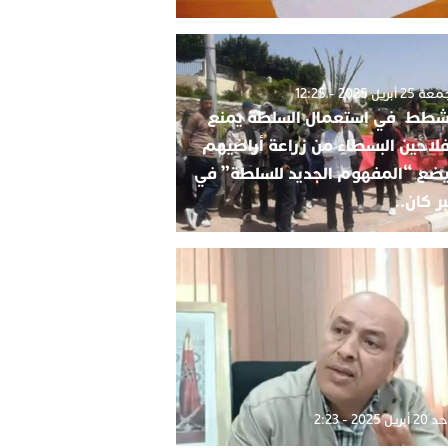
2 أبريل 2025 - 12:25
شطط في استعمال السلطة يمنع
فلاحين البسطاء من زراعة أراضيهم
ضع “المفهوم الجديد للسلطة” في
ر كان..
بريل 2025 - 2:23