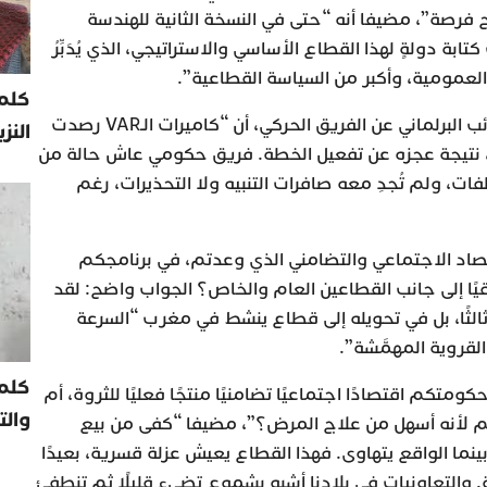
 فرصة”، مضيفا أنه “حتى في النسخة الثانية للهندسة
ابة دولةٍ لهذا القطاع الأساسي والاستراتيجي، الذي يُدَبِّرُ
العمومية، وأكبر من السياسة القطاعية”.
كلمة
ومن جانبه، قال محمد أوزين، النائب البرلماني عن الفريق الحركي، أن “كاميرات الـVAR رصدت
النز
، نتيجة عجزه عن تفعيل الخطة. فريق حكومي عاش حالة من
ت، ولم تُجدِ معه صافرات التنبيه ولا التحذيرات، رغم
تصاد الاجتماعي والتضامني الذي وعدتم، في برنامجكم
يقيًا إلى جانب القطاعين العام والخاص؟ الجواب واضح: لقد
ثالثًا، بل في تحويله إلى قطاع ينشط في مغرب “السرعة
القروية المهمَّشة”.
كلم
متكم اقتصادًا اجتماعيًا تضامنيًا منتجًا فعليًا للثروة، أم
والت
م لأنه أسهل من علاج المرض؟”، مضيفا “كفى من بيع
ما الواقع يتهاوى. فهذا القطاع يعيش عزلة قسرية، بعيدًا
ة. والتعاونيات في بلادنا أشبه بشموع تضيء قليلًا ثم تنطفئ