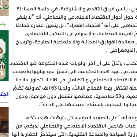
وم
وني، رئيس فريق التقدم والاشتراكية، في جلسة المساءلة
ول أدوار الاقتصاد الاجتماعي والتضامني، أنه “لا ينبغي
ضامني على أنه “اقتصاد الفقراء”، بل يتعين اعتباره قطاعًا
اجُ القيمة المضافة، والإسهام في التمكين الاقتصادي
 معالجة الفوارق المجالية والاجتماعية الصارخة، وترسيخ
م الديمقراطي”.
الإثنين 0
تكذب، وتَدُلُّ على أن آخر أولويات هذه الحكومة هو الاقتصاد
ال
، في عهد هذه الحكومة، التي تَـسيرُ نحو نهايَتِها وأصبحت
وط
شُهُورُها معدودة: نسبة مساهمة الاقتصاد الاجتماعي والتضامني في PIB لا تتجاوز ببلادنا
3%، و5% فقط من الساكنة النشيطة تشتغل بهذا القطاع الثالث، ولدينا 63 ألف تعاونية تَضّمُّ
اجت
نحو 789 ألف عضو، و268 ألف جمعية، و63 تعاضدية، معظمها تشتغل دون مواكبة، ودون
تها المحلية، باستثناء اعتمادها على الذات”.
ة أنه “على الصعيد المؤسساتي، بَرهَنت هندستُكُم
عن غياب هاجس الاقتصاد الاجتماعي والتضامني لديكم، من
رة السياحة والصناعة التقليدية، التي سيتذكَّرُ المغاربة أنها