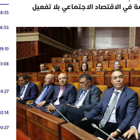
 في الاقتصاد الاجتماعي بلا تفعيل
18:35
14:55
19:10
3:08
14:27
02:14
00:27