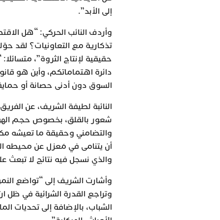
إلى الأبد”.
وأردف النائب الحركي: “هل الا
تذكارية مع التعاونيات؟ لقد حوّل
حقيقية لإنتاج الثروة”، متسائلا: 
دائرة اهتماماتكم، وأين هو قانون
السوق دون أدنى حصانة أو حماية 
النائبة لطيفة الشريف، عن الفريق 
شعور بالقلق، بخصوص حجم الهوة 
والتضامني وحقيقة ما تعيشه مكون
أن يتنامى في مَعزل عن محيطه الد
والذي نسجل فيه نتائج لا تبعث عل
وأشارت الشريف إلى “تواضع النمو
وتراجع القدرة الشرائية في ظل ا
الشباب، بالإضافة إلى تحديات الم