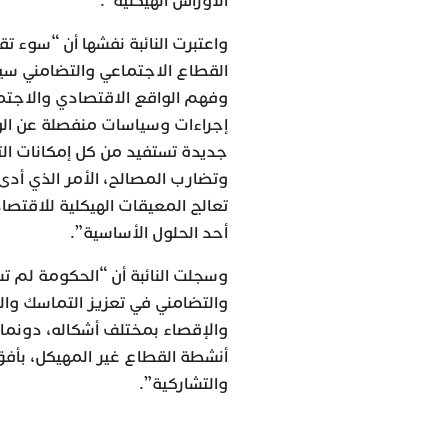
الأوراش الهيكلية”.
واعتبرت النائبة نفشها أن “سوء ت
القطاع الاجتماعي والتضامني سيا
وفهم الواقع الاقتصادي والاجتما
إجراءات وسياسات منفصلة عن الو
جديدة تستفيد من كل إمكانات الت
وتضارب المصالح، الأمر الذي أدى
تعالج المعيقات الهيكلية للاقتصا
أحد الحلول الأساسية”.
وسجلت النائبة أن “الحكومة لم تس
والتضامني في تعزيز التماسك وال
والإقصاء بمختلف أشكاله، دونما 
أنشطة القطاع غير المهيكل، بأفق
والتشاركية”.