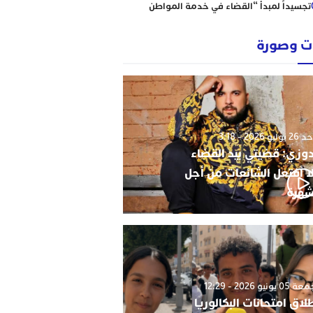
تجسيداً لمبدأ “القضاء في خدمة المواطن
إبتدائية الناظور نموذجا
رؤساء ونقباء للمحامين يتضامنون مع الاستاذ
 وصورة
حاجي .
من يحمي وجدة من كارثة عقارية وشيكة؟
أحكام نافذة، رسوم مجمدة، ومشاريع
سكنية مشبوهة تهدد هيبة القانون وأمن
التعمير
وليو 2026 - 3:18
دوزي: قضيتي بيد القضاء
ا أفتعل الشائعات من أجل
شهرة
0 يونيو 2026 - 12:29
لاق امتحانات البكالوريا