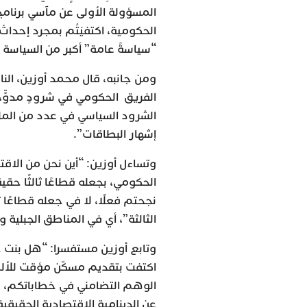
المسؤولة الأولى عن مآسي برنامج
الحكومية، اكتفيْتُم بمجرد إحداث كت
“سياسةً عامة” أكبر من السياسة 
الفريق الحكومي في شرودٍ مدوٍّ
الشرود السياسي في عدد من الملفا
إشهار البطاقات”.
وتساءل أوزين: “أين نحن من الاق
الحكومي، بجعله قطاعًا ثالثًا حق
نجحتم فعلًا، لا في جعله قطاعًا 
الثالثة”، أي في المناطق الجبلية و
وتابع أوزين مستفسرا: “هل بنت حكو
اكتفت بتقديم مسكّن مؤقت للأل
الوهم التضامني في خطاباتكم، بين
عن الدينامية الاقتصادية الحقيقي