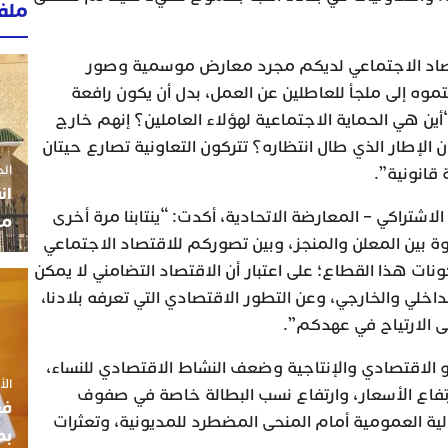
ملف
قتصاد الاجتماعي لديكم مجرد معارض موسمية وصور
تموه إلى ملجأ للعاطلين عن العمل، بدل أن يكون رافعة
“أين هي الحماية الاجتماعية لهؤلاء العاملين؟ إنهم خارج
 الإطار الذي طال انتظاره؟ تتركون التعاونية تصارع حيتان
الجمعة 3
قانونية”.
ان
الاشتراكي – المعارضة الاتحادية، أكدت: “ينتابنا مرة أخرى
مو
بين المعلن والمنجز، وبين تصوركم للاقتصاد الاجتماعي
ات هذا القطاع؛ على اعتبار أن الاقتصاد التضامني لا يمكن
اخلي والخارجي، وعن التطور الاقتصادي التي تعرفه بلادنا،
ى الارتياح في عهدكم”.
 الاقتصادي والإنتاجية وضعف النشاط الاقتصادي للنساء،
الأربعاء
رتفاع الأسعار، وارتفاع نسب البطالة خاصة في صفوف
فع
الية العمومية أمام المنحى المضطرد للمديونية، وتعثرات
بم