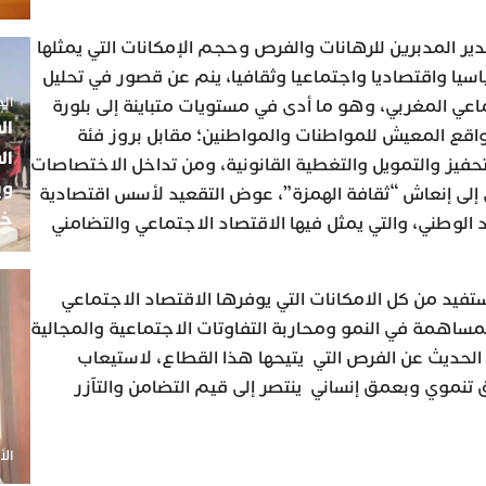
قدير المدبرين للرهانات والفرص وحجم الإمكانات التي يمثلها
سيا واقتصاديا واجتماعيا وثقافيا، ينم عن قصور في تحليل
الجمعة 5
عي المغربي، وهو ما أدى في مستويات متباينة إلى بلورة
ال
اقع المعيش للمواطنات والمواطنين؛ مقابل بروز فئة
ال
حفيز والتمويل والتغطية القانونية، ومن تداخل الاختصاصات
وي
 إلى إنعاش “ثقافة الهمزة”، عوض التقعيد لأسس اقتصادية
خب
د الوطني، والتي يمثل فيها الاقتصاد الاجتماعي والتضامني
تفيد من كل الامكانات التي يوفرها الاقتصاد الاجتماعي
مساهمة في النمو ومحاربة التفاوتات الاجتماعية والمجالية
الحديث عن الفرص التي يتيحها هذا القطاع، لاستيعاب
 تنموي وبعمق إنساني ينتصر إلى قيم التضامن والتآزر
الأحد 20 أ