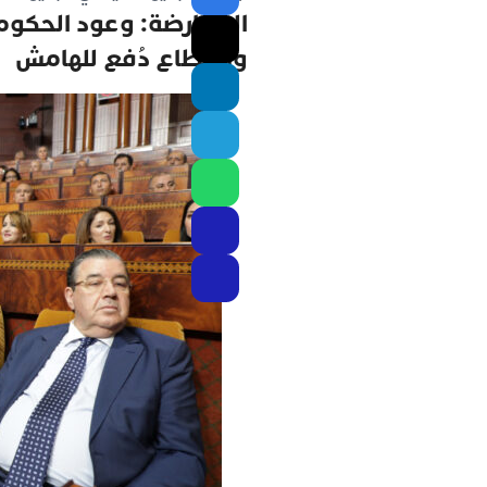
المعارضة: وعود الحكومة
والقطاع دُفع للهامش