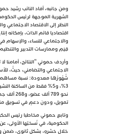
ومن جانبه، أفاد النائب رشيد حم
الشهرية الموجهة لرئيس الحكومة ح
النظر إلى الاقتصاد الاجتماعي والت
اقتصاديا قائم الذات، بإمكانه إنت
والاجتماعي للنساء، والإسهام في
قِيَمِ وممارسات التدبير والتنظي
وأردف حموني “النتائج، أمامنا لا 
الاجتماعي والتضامني، حيثُ، للأسف
تمويل، ودون دعمٍ في تسويق منتجا
وتابع حموني مخاطبا رئيس الحكوم
الحكومية، في نُسختِها الأولى، 
خلال حَشرِهِ، بشكلٍ ثانوي، ضمن وزا