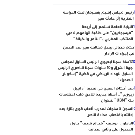
رئيس مجلس إقليم بنسليمان تحت الحراسة
النظرية إثر حادثة سير
النيابة العامة تستمع إلى أربعة
“فيسبوكيين” على خلفية اتهامهم لاعبي
المنتخب المغربي بـ”التآمر والخيانة”
حكم قضائي يبطل مخالفة سير بعد الطعن
في إجراءات الرادار
0
12سنة سجنا لبعيوي الرئيس السابق لمجلس
جهة الشرق و10 سنوات سجنا للناصري الرئيس
السابق للوداد الرياضي في قضية “إسكوبار
الصحراء”
بعد أحكام السجن في قضية “دانييل
زيوزيو”.. أسئلة جديدة تلاحق ملف اختلاسات
بنك “UBM” بتطوان
السجن 5 سنوات لمدرب ألعاب قوى بتازة بعد
إدانته باغتصاب عداءة قاصر
الناظور.. توقيف “محام مزيف” حاول
الحصول على وثائق قضائية