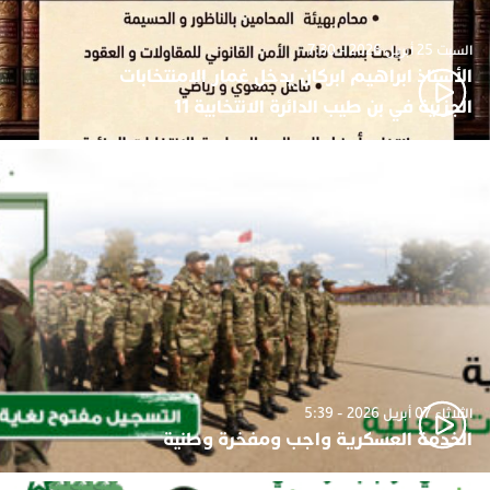
السبت 25 أبريل 2026 - 7:30
الأستاذ ابراهيم ابركان يدخل غمار الامنتخابات
الجزئية في بن طيب الدائرة الانتخابية 11
الثلاثاء 07 أبريل 2026 - 5:39
الخدمة العسكرية واجب ومفخرة وطنية