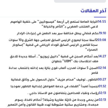
آخر المقالات
14:55
النيابة العامة تستمع إلى أربعة “فيسبوكيين” على خلفية اتهامهم
لاعبي المنتخب المغربي بـ”التآمر والخيانة”
19:10
حكم قضائي يبطل مخالفة سير بعد الطعن في إجراءات الرادار
03:08
12سنة سجنا لبعيوي الرئيس السابق لمجلس جهة الشرق و10 سنوات
سجنا للناصري الرئيس السابق للوداد الرياضي في قضية “إسكوبار
الصحراء”
14:27
بعد أحكام السجن في قضية “دانييل زيوزيو”.. أسئلة جديدة تلاحق
ملف اختلاسات بنك “UBM” بتطوان
02:14
السجن 5 سنوات لمدرب ألعاب قوى بتازة بعد إدانته باغتصاب عداءة
قاصر
00:27
الناظور.. توقيف “محام مزيف” حاول الحصول على وثائق قضائية
01:32
تجسيداً لمبدأ “القضاء في خدمة المواطن إبتدائية الناظور نموذجا
02:13
رؤساء ونقباء للمحامين يتضامنون مع الاستاذ حاجي .
02:13
من يحمي وجدة من كارثة عقارية وشيكة؟ أحكام نافذة، رسوم
مجمدة، ومشاريع سكنية مشبوهة تهدد هيبة القانون وأمن التعمير