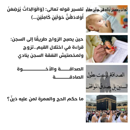
تفسير قوله تعالى: (وَالْوَالِدَاتُ يُرْضِعْنَ
أَوْلادَهُنَّ حَوْلَيْنِ كَامِلَيْنِ…)
حين يصبح الزواج طريقًا إلى السجن:
قراءة في اختلال القيم..تزوج
ولمخصتيش النفقة السجن ينادي
الصداقــــــــــة والأخــــــــــــــــــــــــــوة
الصادقــــــــــــــــة
ما حكم الحج والعمرة لمن عليه دَينٌ؟