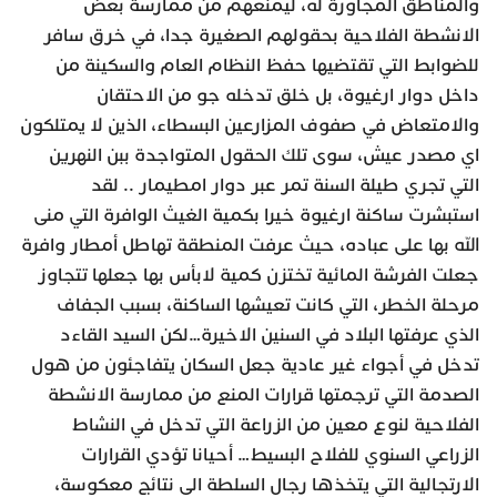
والمناطق المجاورة له، ليمنعهم من ممارسة بعض
الانشطة الفلاحية بحقولهم الصغيرة جدا، في خرق سافر
للضوابط التي تقتضيها حفظ النظام العام والسكينة من
داخل دوار ارغيوة، بل خلق تدخله جو من الاحتقان
والامتعاض في صفوف المزارعين البسطاء، الذين لا يمتلكون
اي مصدر عيش، سوى تلك الحقول المتواجدة ببن النهرين
التي تجري طيلة السنة تمر عبر دوار امطيمار .. لقد
استبشرت ساكنة ارغيوة خيرا بكمية الغيث الوافرة التي منى
الله بها على عباده، حيث عرفت المنطقة تهاطل أمطار وافرة
جعلت الفرشة المائية تختزن كمية لابأس بها جعلها تتجاوز
مرحلة الخطر، التي كانت تعيشها الساكنة، بسبب الجفاف
الذي عرفتها البلاد في السنين الاخيرة…لكن السيد القاءد
تدخل في أجواء غير عادية جعل السكان يتفاجئون من هول
الصدمة التي ترجمتها قرارات المنع من ممارسة الانشطة
الفلاحية لنوع معين من الزراعة التي تدخل في النشاط
الزراعي السنوي للفلاح البسيط… أحيانا تؤدي القرارات
الارتجالية التي يتخذها رجال السلطة الى نتائج معكوسة،