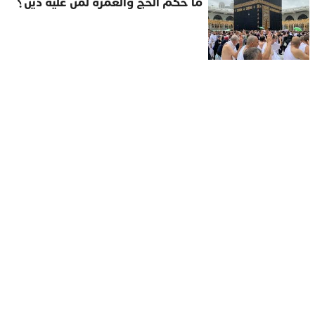
ما حكم الحج والعمرة لمن عليه دَينٌ؟