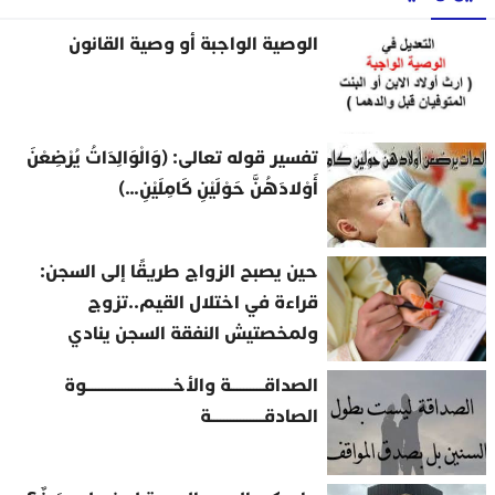
الوصية الواجبة أو وصية القانون
تفسير قوله تعالى: (وَالْوَالِدَاتُ يُرْضِعْنَ
أَوْلادَهُنَّ حَوْلَيْنِ كَامِلَيْنِ…)
حين يصبح الزواج طريقًا إلى السجن:
قراءة في اختلال القيم..تزوج
ولمخصتيش النفقة السجن ينادي
الصداقــــــــــة والأخــــــــــــــــــــــــــوة
الصادقــــــــــــــــة