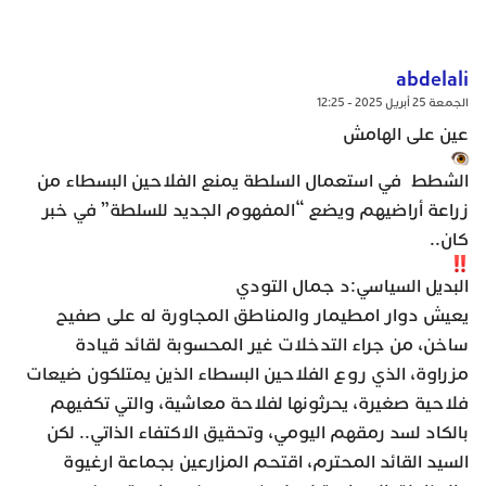
abdelali
الجمعة 25 أبريل 2025 - 12:25
عين على الهامش
الشطط في استعمال السلطة يمنع الفلاحين البسطاء من
زراعة أراضيهم ويضع “المفهوم الجديد للسلطة” في خبر
كان..
البديل السياسي:د جمال التودي
يعيش دوار امطيمار والمناطق المجاورة له على صفيح
ساخن، من جراء التدخلات غير المحسوبة لقائد قيادة
مزراوة، الذي روع الفلاحين البسطاء الذين يمتلكون ضيعات
فلاحية صغيرة، يحرثونها لفلاحة معاشية، والتي تكفيهم
بالكاد لسد رمقهم اليومي، وتحقيق الاكتفاء الذاتي.. لكن
السيد القائد المحترم، اقتحم المزارعين بجماعة ارغيوة