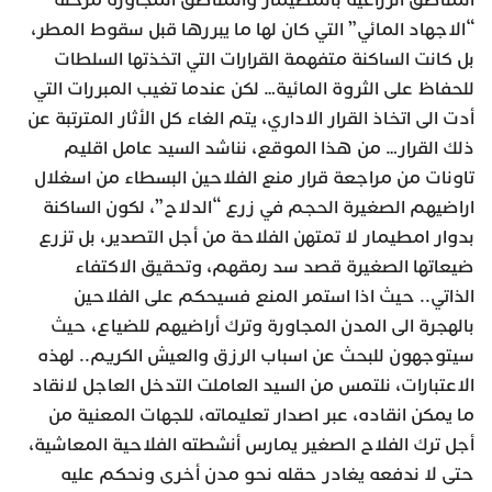
المناطق الزراعية بالمطيمار والمناطق المجاورة مرحلة
“الاجهاد المائي” التي كان لها ما يبررها قبل سقوط المطر،
بل كانت الساكنة متفهمة القرارات التي اتخذتها السلطات
للحفاظ على الثروة المائية… لكن عندما تغيب المبررات التي
أدت الى اتخاذ القرار الاداري، يتم الغاء كل الأثار المترتبة عن
ذلك القرار… من هذا الموقع، نناشد السيد عامل اقليم
تاونات من مراجعة قرار منع الفلاحين البسطاء من اسغلال
اراضيهم الصغيرة الحجم في زرع “الدلاح”، لكون الساكنة
بدوار امطيمار لا تمتهن الفلاحة من أجل التصدير، بل تزرع
ضيعاتها الصغيرة قصد سد رمقهم، وتحقيق الاكتفاء
الذاتي.. حيث اذا استمر المنع فسيحكم على الفلاحين
بالهجرة الى المدن المجاورة وترك أراضيهم للضياع، حيث
سيتوجهون للبحث عن اسباب الرزق والعيش الكريم.. لهذه
الاعتبارات، نلتمس من السيد العاملت التدخل العاجل لانقاد
ما يمكن انقاده، عبر اصدار تعليماته، للجهات المعنية من
أجل ترك الفلاح الصغير يمارس أنشطته الفلاحية المعاشية،
حتى لا ندفعه يغادر حقله نحو مدن أخرى ونحكم عليه