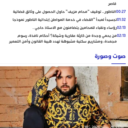
قاصر
00:27
الناظور.. توقيف “محام مزيف” حاول الحصول على وثائق قضائية
01:32
تجسيداً لمبدأ “القضاء في خدمة المواطن إبتدائية الناظور نموذجا
02:13
رؤساء ونقباء للمحامين يتضامنون مع الاستاذ حاجي .
02:13
من يحمي وجدة من كارثة عقارية وشيكة؟ أحكام نافذة، رسوم
مجمدة، ومشاريع سكنية مشبوهة تهدد هيبة القانون وأمن التعمير
صوت وصورة
الأحد 26 يوليو 2026 - 3:18