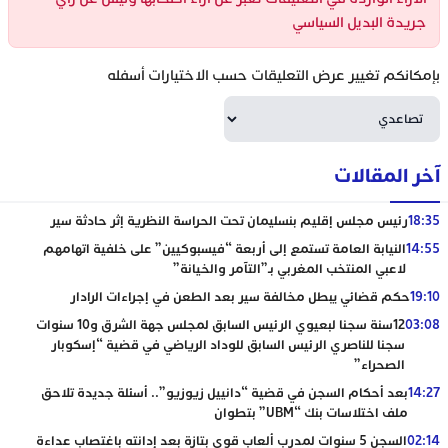
جريدة البديل السياسي
بإمكانكم تغيير عرض التعليقات حسب الاختيارات أسفله
آخر المقالات
18:35
رئيس مجلس إقليم بنسليمان تحت الحراسة النظرية إثر حادثة سير
14:55
النيابة العامة تستمع إلى أربعة “فيسبوكيين” على خلفية اتهامهم
لاعبي المنتخب المغربي بـ”التآمر والخيانة”
19:10
حكم قضائي يبطل مخالفة سير بعد الطعن في إجراءات الرادار
03:08
12سنة سجنا لبعيوي الرئيس السابق لمجلس جهة الشرق و10 سنوات
سجنا للناصري الرئيس السابق للوداد الرياضي في قضية “إسكوبار
الصحراء”
14:27
بعد أحكام السجن في قضية “دانييل زيوزيو”.. أسئلة جديدة تلاحق
ملف اختلاسات بنك “UBM” بتطوان
02:14
السجن 5 سنوات لمدرب ألعاب قوى بتازة بعد إدانته باغتصاب عداءة