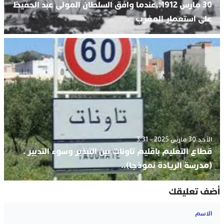
30 مارس 1912..عندما وافق السلطان المولى عبد الحفيظ
على استعمار المغرب
الأحد 30 مارس 2025 - 3:31
قطاع التعليم باقليم تاونات بين التبذير وسوء التدبير .
(مدرسة الريادة نموذجا)..
أضف تعليقك