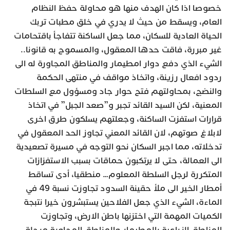
خصوصا اذا كان الهدف منها هو محاولة حفظ النظام
العام، ويسقط من حيث لا يدري في خلق مطبات تربك
الحياة العادية للسكان، مما جعل الساكنة تتفاجأ باقتحامات
غير مبررة، فاقت حدها المعقول، والمسموح به قانونا..
الشيء الذي دفع دوار امطيمار والمناطق المجاورة له الى
ردود افعال رزينة، واتخاذ مواقف في منتهى الحكمة
والنضج، بمحاولتهم فتح حوار جاد ومسؤول مع السلطات
المعنية، لكن السيد القائد تجبر و”صعد الجبل” في اتخاذ
قرارات استفزت الساكنة، وجعلتهم يسلكون طرق اخرى
لابلاغ صوتهم، لان القائد المعني تجاوز الحد المعقول في
تدخلاته، مما اجبر السكان نحو التوجه في مسيرة تصعيدية
الى العمالة، حتى لا يرتكبون حماقات بسبب الاستفزازات
المتكررة لرجل السلطة المعلوم… منطقيا، أدى تساقط
أمطار الخير الى ملأ حقينة السدود تجاوزت نسبة 49 في
الماءة، الشيء الذي جعل الفلاحين يستبشرون خيرا نتبجة
الكميات المهمة التي اختزنها باطن الارض، وتجاوزت