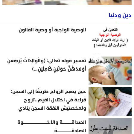
دين ودنيا
الوصية الواجبة أو وصية القانون
تفسير قوله تعالى: (وَالْوَالِدَاتُ يُرْضِعْنَ
أَوْلادَهُنَّ حَوْلَيْنِ كَامِلَيْنِ…)
حين يصبح الزواج طريقًا إلى السجن:
قراءة في اختلال القيم..تزوج
ولمخصتيش النفقة السجن ينادي
الصداقــــــــــة والأخــــــــــــــــــــــــــوة
الصادقــــــــــــــــة