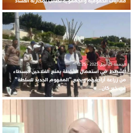
فعاليات الحقوقية والجمعوية تطالب بمحاربة الفساد
الجمعة 25 أبريل 2025 - 12:25
الشطط في استعمال السلطة يمنع الفلاحين البسطاء
من زراعة أراضيهم ويضع “المفهوم الجديد للسلطة”
في خبر كان..