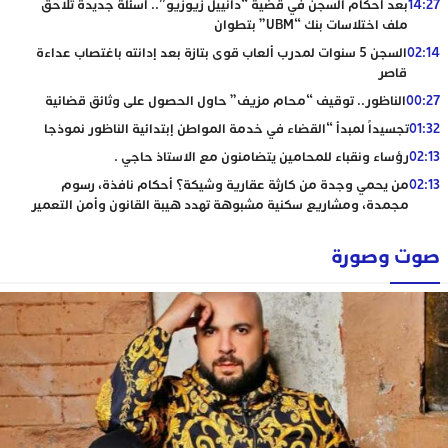
14:27
بعد أحكام السجن في قضية “دانييل زيوزيو”.. أسئلة جديدة تلاحق
ملف اختلاسات بنك “UBM” بتطوان
02:14
السجن 5 سنوات لمدرب ألعاب قوى بتازة بعد إدانته باغتصاب عداءة
قاصر
00:27
الناظور.. توقيف “محام مزيف” حاول الحصول على وثائق قضائية
01:32
تجسيداً لمبدأ “القضاء في خدمة المواطن إبتدائية الناظور نموذجا
02:13
رؤساء ونقباء للمحامين يتضامنون مع الاستاذ حاجي .
02:13
من يحمي وجدة من كارثة عقارية وشيكة؟ أحكام نافذة، رسوم
مجمدة، ومشاريع سكنية مشبوهة تهدد هيبة القانون وأمن التعمير
صوت وصورة