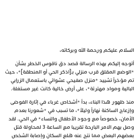
السلام عليكم ورحمة الله وبركاته،
أتوجه إليكم بهذه الرسالة قصد دق ناقوس الخطر بشأن
*الوضع المقلق قرب منزلي بـ[اذكر الحي أو المنطقة]*، حيث
تم مؤخراً تشييد *منزل صفيحي عشوائي باستعمال الزرابي
البالية ومواد مهترئة*، على أرض خالية كانت غير مستغلة.
منذ ظهور هذا البناء، بدأ *أشخاص غرباء في إثارة الفوضى
وإزعاج الساكنة نهاراً وليلاً*، ما تسبب في *شعورنا بعدم
الأمان، خصوصاً مع وجود الأطفال والنساء* في الحي. لقد
وصل بهم الامر البارحة تقريبا مع الساعة 3 لمحاولة قتل
بعضهم البعض مما نتج عنه هلع السكان وإصابة الشخص