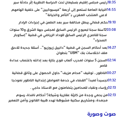
18:35
رئيس مجلس إقليم بنسليمان تحت الحراسة النظرية إثر حادثة سير
14:55
النيابة العامة تستمع إلى أربعة “فيسبوكيين” على خلفية اتهامهم
لاعبي المنتخب المغربي بـ”التآمر والخيانة”
19:10
حكم قضائي يبطل مخالفة سير بعد الطعن في إجراءات الرادار
03:08
12سنة سجنا لبعيوي الرئيس السابق لمجلس جهة الشرق و10 سنوات
سجنا للناصري الرئيس السابق للوداد الرياضي في قضية “إسكوبار
الصحراء”
14:27
بعد أحكام السجن في قضية “دانييل زيوزيو”.. أسئلة جديدة تلاحق
ملف اختلاسات بنك “UBM” بتطوان
02:14
السجن 5 سنوات لمدرب ألعاب قوى بتازة بعد إدانته باغتصاب عداءة
قاصر
00:27
الناظور.. توقيف “محام مزيف” حاول الحصول على وثائق قضائية
01:32
تجسيداً لمبدأ “القضاء في خدمة المواطن إبتدائية الناظور نموذجا
02:13
رؤساء ونقباء للمحامين يتضامنون مع الاستاذ حاجي .
02:13
من يحمي وجدة من كارثة عقارية وشيكة؟ أحكام نافذة، رسوم
مجمدة، ومشاريع سكنية مشبوهة تهدد هيبة القانون وأمن التعمير
صوت وصورة