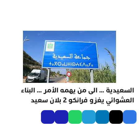
السعيدية … الى من يهمه الأمر … البناء
العشوائي يغزو فرانكو 2 بلان سعيد