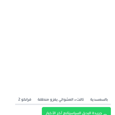
بالسعسدية
تالنتء العشوائي يغزو منطقة
فرانكو 2
جريدة البديل السياسيتابع آخر الأخبار