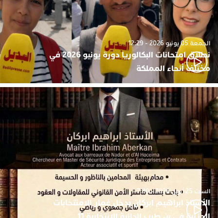
الجمعة 05 يونيو 2026 - 12:29
نطلاق امتحانات البكالوريا دورة يونيو 2026 في
مختلف أنحاء المملكة
السبت 25 أبريل 2026 - 7:30
الأستاذ ابراهيم ابركان يدخل غمار الامنتخابات
الجزئية في بن طيب الدائرة الانتخابية 11