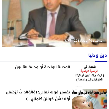
الأربعاء 16 أبريل 2025 - 5:58
دين ودنيا
الوصية الواجبة أو وصية القانون
تفسير قوله تعالى: (وَالْوَالِدَاتُ يُرْضِعْنَ
أَوْلادَهُنَّ حَوْلَيْنِ كَامِلَيْنِ…)