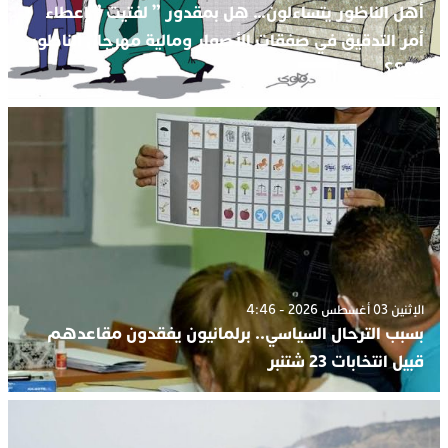
أهل الناظور يتساءلون… هل بمقدور ” لفتيت ” إعطاء
أمر التدقيق في صفقات الأصوار ومالية مهرجان الناظور
..؟؟؟.
الإثنين 03 أغسطس 2026 - 4:46
بسبب الترحال السياسي.. برلمانيون يفقدون مقاعدهم
قبيل انتخابات 23 شتنبر