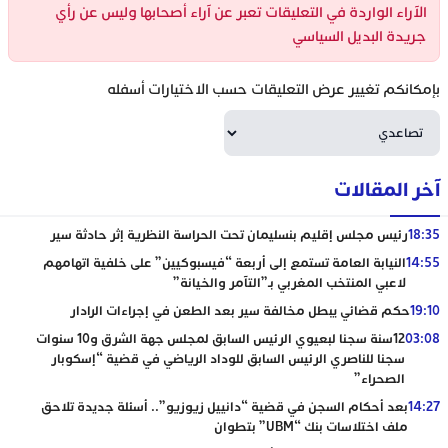
الآراء الواردة في التعليقات تعبر عن آراء أصحابها وليس عن رأي
جريدة البديل السياسي
بإمكانكم تغيير عرض التعليقات حسب الاختيارات أسفله
آخر المقالات
18:35
رئيس مجلس إقليم بنسليمان تحت الحراسة النظرية إثر حادثة سير
14:55
النيابة العامة تستمع إلى أربعة “فيسبوكيين” على خلفية اتهامهم
لاعبي المنتخب المغربي بـ”التآمر والخيانة”
19:10
حكم قضائي يبطل مخالفة سير بعد الطعن في إجراءات الرادار
03:08
12سنة سجنا لبعيوي الرئيس السابق لمجلس جهة الشرق و10 سنوات
سجنا للناصري الرئيس السابق للوداد الرياضي في قضية “إسكوبار
الصحراء”
14:27
بعد أحكام السجن في قضية “دانييل زيوزيو”.. أسئلة جديدة تلاحق
ملف اختلاسات بنك “UBM” بتطوان