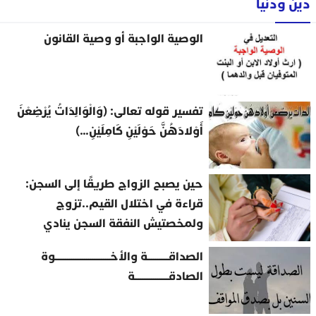
دين ودنيا
الوصية الواجبة أو وصية القانون
تفسير قوله تعالى: (وَالْوَالِدَاتُ يُرْضِعْنَ
أَوْلادَهُنَّ حَوْلَيْنِ كَامِلَيْنِ…)
حين يصبح الزواج طريقًا إلى السجن:
قراءة في اختلال القيم..تزوج
ولمخصتيش النفقة السجن ينادي
الصداقــــــــــة والأخــــــــــــــــــــــــــوة
الصادقــــــــــــــــة