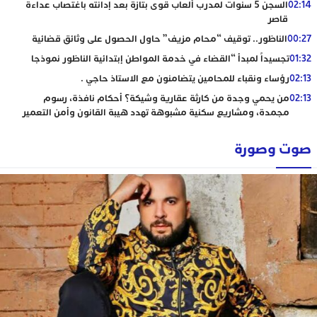
02:14
السجن 5 سنوات لمدرب ألعاب قوى بتازة بعد إدانته باغتصاب عداءة
قاصر
00:27
الناظور.. توقيف “محام مزيف” حاول الحصول على وثائق قضائية
01:32
تجسيداً لمبدأ “القضاء في خدمة المواطن إبتدائية الناظور نموذجا
02:13
رؤساء ونقباء للمحامين يتضامنون مع الاستاذ حاجي .
02:13
من يحمي وجدة من كارثة عقارية وشيكة؟ أحكام نافذة، رسوم
مجمدة، ومشاريع سكنية مشبوهة تهدد هيبة القانون وأمن التعمير
صوت وصورة