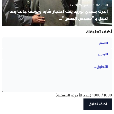
الأحد 02 أغسطس 2026 - 10:07
الدرك بسيدي بوزيد يفك احتجاز شابة ويوقف جانحا بعد
تدخل بـ “مسدس الصعق”…
أضف تعليقك
1000
/
1000
(عدد الأحرف المتبقية)