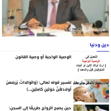
الأربعاء 16 أبريل 2025 - 5:58
دين ودنيا
الوصية الواجبة أو وصية القانون
تفسير قوله تعالى: (وَالْوَالِدَاتُ يُرْضِعْنَ
أَوْلادَهُنَّ حَوْلَيْنِ كَامِلَيْنِ…)
حين يصبح الزواج طريقًا إلى السجن: