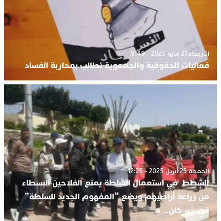
الأربعاء 21 مايو 2025 - 8:49
فعاليات الحقوقية والجمعوية تطالب بمحاربة الفساد
الجمعة 25 أبريل 2025 - 12:25
الشطط في استعمال السلطة يمنع الفلاحين البسطاء
من زراعة أراضيهم ويضع “المفهوم الجديد للسلطة”
في خبر كان..