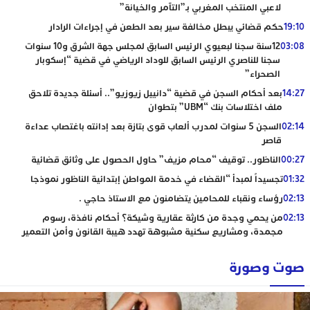
لاعبي المنتخب المغربي بـ”التآمر والخيانة”
19:10
حكم قضائي يبطل مخالفة سير بعد الطعن في إجراءات الرادار
03:08
12سنة سجنا لبعيوي الرئيس السابق لمجلس جهة الشرق و10 سنوات
سجنا للناصري الرئيس السابق للوداد الرياضي في قضية “إسكوبار
الصحراء”
14:27
بعد أحكام السجن في قضية “دانييل زيوزيو”.. أسئلة جديدة تلاحق
ملف اختلاسات بنك “UBM” بتطوان
02:14
السجن 5 سنوات لمدرب ألعاب قوى بتازة بعد إدانته باغتصاب عداءة
قاصر
00:27
الناظور.. توقيف “محام مزيف” حاول الحصول على وثائق قضائية
01:32
تجسيداً لمبدأ “القضاء في خدمة المواطن إبتدائية الناظور نموذجا
02:13
رؤساء ونقباء للمحامين يتضامنون مع الاستاذ حاجي .
02:13
من يحمي وجدة من كارثة عقارية وشيكة؟ أحكام نافذة، رسوم
مجمدة، ومشاريع سكنية مشبوهة تهدد هيبة القانون وأمن التعمير
صوت وصورة