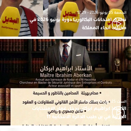
الجمعة 05 يونيو 2026 - 12:29
نطلاق امتحانات البكالوريا دورة يونيو 2026 في
مختلف أنحاء المملكة
السبت 25 أبريل 2026 - 7:30
الأستاذ ابراهيم ابركان يدخل غمار الامنتخابات
الجزئية في بن طيب الدائرة الانتخابية 11