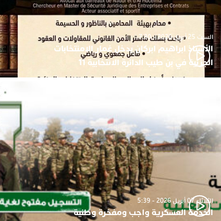
السبت 25 أبريل 2026 - 7:30
الأستاذ ابراهيم ابركان يدخل غمار الامنتخابات
الجزئية في بن طيب الدائرة الانتخابية 11
الثلاثاء 07 أبريل 2026 - 5:39
الخدمة العسكرية واجب ومفخرة وطنية