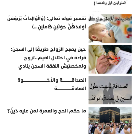
تفسير قوله تعالى: (وَالْوَالِدَاتُ يُرْضِعْنَ
أَوْلادَهُنَّ حَوْلَيْنِ كَامِلَيْنِ…)
حين يصبح الزواج طريقًا إلى السجن:
قراءة في اختلال القيم..تزوج
ولمخصتيش النفقة السجن ينادي
الصداقــــــــــة والأخــــــــــــــــــــــــــوة
الصادقــــــــــــــــة
ما حكم الحج والعمرة لمن عليه دَينٌ؟