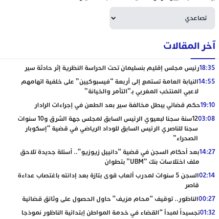
آخر المقالات
18:35
رئيس مجلس إقليم بنسليمان تحت الحراسة النظرية إثر حادثة سير
14:55
النيابة العامة تستمع إلى أربعة “فيسبوكيين” على خلفية اتهامهم
لاعبي المنتخب المغربي بـ”التآمر والخيانة”
19:10
حكم قضائي يبطل مخالفة سير بعد الطعن في إجراءات الرادار
03:08
12سنة سجنا لبعيوي الرئيس السابق لمجلس جهة الشرق و10 سنوات
سجنا للناصري الرئيس السابق للوداد الرياضي في قضية “إسكوبار
الصحراء”
14:27
بعد أحكام السجن في قضية “دانييل زيوزيو”.. أسئلة جديدة تلاحق
ملف اختلاسات بنك “UBM” بتطوان
02:14
السجن 5 سنوات لمدرب ألعاب قوى بتازة بعد إدانته باغتصاب عداءة
قاصر
00:27
الناظور.. توقيف “محام مزيف” حاول الحصول على وثائق قضائية
01:32
تجسيداً لمبدأ “القضاء في خدمة المواطن إبتدائية الناظور نموذجا