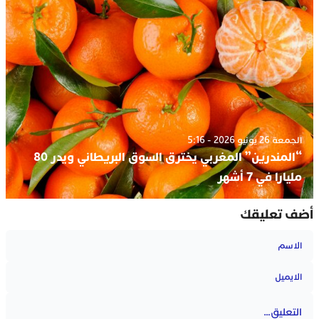
الجمعة 26 يونيو 2026 - 5:16
“المندرين” المغربي يخترق السوق البريطاني ويدر 80
مليارا في 7 أشهر
أضف تعليقك