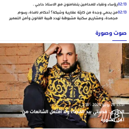
02:13
رؤساء ونقباء للمحامين يتضامنون مع الاستاذ حاجي .
02:13
من يحمي وجدة من كارثة عقارية وشيكة؟ أحكام نافذة، رسوم
مجمدة، ومشاريع سكنية مشبوهة تهدد هيبة القانون وأمن التعمير
صوت وصورة
الأحد 26 يوليو 2026 - 3:18
الدوزي: قضيتي بيد القضاء ولا أفتعل الشائعات من
أجل الشهرة