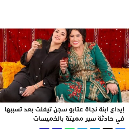
إيداع ابنة نجاة عتابو سجن تيفلت بعد تسببها
في حادثة سير مميتة بالخميسات