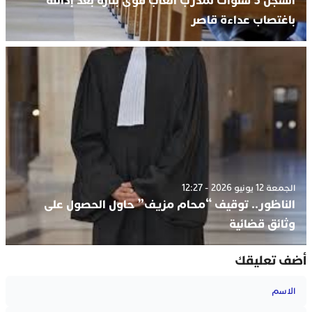
السجن 5 سنوات لمدرب ألعاب قوى بتازة بعد إدانته
باغتصاب عداءة قاصر
الجمعة 12 يونيو 2026 - 12:27
الناظور.. توقيف “محام مزيف” حاول الحصول على
وثائق قضائية
أضف تعليقك