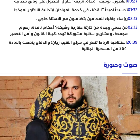
00:27
الناظور.. توقيف “محام مزيف” حاول الحصول على وثائق قضائية
01:32
تجسيداً لمبدأ “القضاء في خدمة المواطن إبتدائية الناظور نموذجا
02:13
رؤساء ونقباء للمحامين يتضامنون مع الاستاذ حاجي .
02:13
من يحمي وجدة من كارثة عقارية وشيكة؟ أحكام نافذة، رسوم
مجمدة، ومشاريع سكنية مشبوهة تهدد هيبة القانون وأمن التعمير
20:39
استئنافية الرباط تنظر في سراح النقيب زيان؛ والدفاع يتمسك بالمادة
364 من المسطرة الجنائية
صوت وصورة