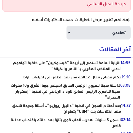
جريدة البديل السياسي
بإمكانكم تغيير عرض التعليقات حسب الاختيارات أسفله
آخر المقالات
14:55
النيابة العامة تستمع إلى أربعة “فيسبوكيين” على خلفية اتهامهم
لاعبي المنتخب المغربي بـ”التآمر والخيانة”
19:10
حكم قضائي يبطل مخالفة سير بعد الطعن في إجراءات الرادار
03:08
12سنة سجنا لبعيوي الرئيس السابق لمجلس جهة الشرق و10 سنوات
سجنا للناصري الرئيس السابق للوداد الرياضي في قضية “إسكوبار
الصحراء”
14:27
بعد أحكام السجن في قضية “دانييل زيوزيو”.. أسئلة جديدة تلاحق
ملف اختلاسات بنك “UBM” بتطوان
02:14
السجن 5 سنوات لمدرب ألعاب قوى بتازة بعد إدانته باغتصاب عداءة
قاصر