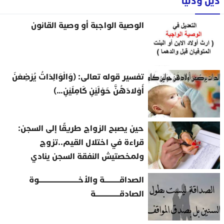
دين ودنيا
الوصية الواجبة أو وصية القانون
تفسير قوله تعالى: (وَالْوَالِدَاتُ يُرْضِعْنَ
أَوْلادَهُنَّ حَوْلَيْنِ كَامِلَيْنِ…)
حين يصبح الزواج طريقًا إلى السجن:
قراءة في اختلال القيم..تزوج
ولمخصتيش النفقة السجن ينادي
الصداقــــــــــة والأخــــــــــــــــــــــــــوة
الصادقــــــــــــــــة