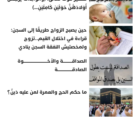
أَوْلادَهُنَّ حَوْلَيْنِ كَامِلَيْنِ…)
حين يصبح الزواج طريقًا إلى السجن:
قراءة في اختلال القيم..تزوج
ولمخصتيش النفقة السجن ينادي
الصداقــــــــــة والأخــــــــــــــــــــــــــوة
الصادقــــــــــــــــة
ما حكم الحج والعمرة لمن عليه دَينٌ؟