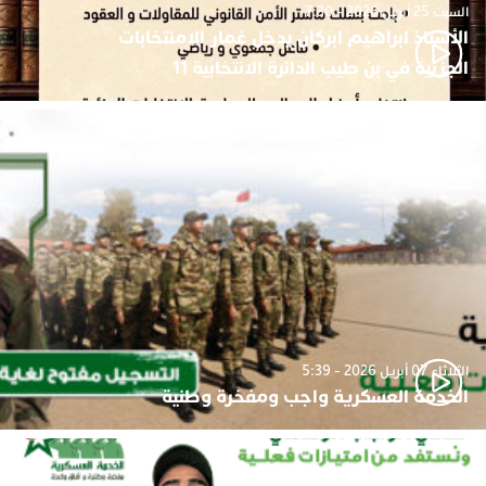
السبت 25 أبريل 2026 - 7:30
الأستاذ ابراهيم ابركان يدخل غمار الامنتخابات
الجزئية في بن طيب الدائرة الانتخابية 11
الثلاثاء 07 أبريل 2026 - 5:39
الخدمة العسكرية واجب ومفخرة وطنية