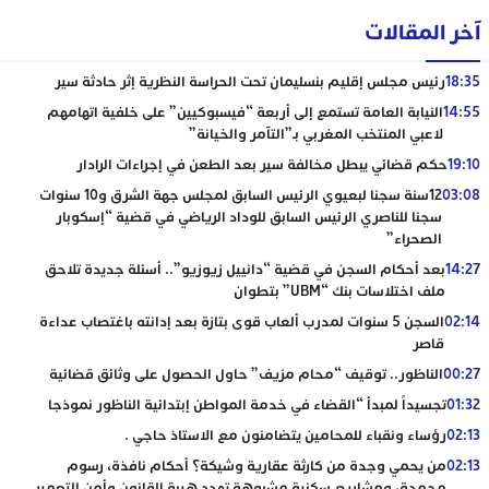
آخر المقالات
18:35
رئيس مجلس إقليم بنسليمان تحت الحراسة النظرية إثر حادثة سير
14:55
النيابة العامة تستمع إلى أربعة “فيسبوكيين” على خلفية اتهامهم
لاعبي المنتخب المغربي بـ”التآمر والخيانة”
19:10
حكم قضائي يبطل مخالفة سير بعد الطعن في إجراءات الرادار
03:08
12سنة سجنا لبعيوي الرئيس السابق لمجلس جهة الشرق و10 سنوات
سجنا للناصري الرئيس السابق للوداد الرياضي في قضية “إسكوبار
الصحراء”
14:27
بعد أحكام السجن في قضية “دانييل زيوزيو”.. أسئلة جديدة تلاحق
ملف اختلاسات بنك “UBM” بتطوان
02:14
السجن 5 سنوات لمدرب ألعاب قوى بتازة بعد إدانته باغتصاب عداءة
قاصر
00:27
الناظور.. توقيف “محام مزيف” حاول الحصول على وثائق قضائية
01:32
تجسيداً لمبدأ “القضاء في خدمة المواطن إبتدائية الناظور نموذجا
02:13
رؤساء ونقباء للمحامين يتضامنون مع الاستاذ حاجي .
02:13
من يحمي وجدة من كارثة عقارية وشيكة؟ أحكام نافذة، رسوم
مجمدة، ومشاريع سكنية مشبوهة تهدد هيبة القانون وأمن التعمير