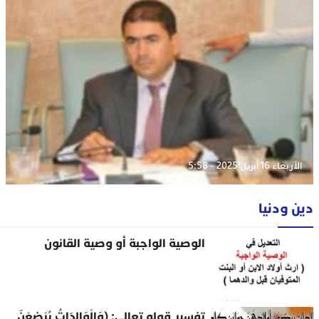
الأربعاء 16 أبريل 2025 - 5:58
دين ودنيا
الوصية الواجبة أو وصية القانون
تفسير قوله تعالى: (وَالْوَالِدَاتُ يُرْضِعْنَ