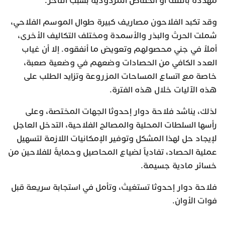
مهددة بالتلف أو انخفاض المردودية بسبب التأخر.
وقد تكبد الفلاحون مصاريف كبيرة طوال الموسم الفلاحي،
شملت الحرث والبذر والأسمدة ومختلف التكاليف الأخرى،
أملاً في جني محصولهم وتعويض ما أنفقوه. إلا أن غياب
العدد الكافي من الحصادات وضعهم في وضعية صعبة،
خاصة مع اتساع المساحات المزروعة وتزايد الطلب على
هذه الآليات خلال هذه الفترة.
لذلك، يناشد فلاحة دوار إحدوثا الجهات المختصة، وعلى
رأسها السلطات المحلية والمصالح الفلاحية، التدخل العاجل
لإيجاد حل لهذا المشكل وتوفير الإمكانيات اللازمة لتسهيل
عملية الحصاد، تفادياً لضياع المحاصيل وحمايةً للفلاحين من
خسائر مادية جسيمة.
فلاحة دوار إحدوثا تستغيث، وتأمل في استجابة سريعة قبل
فوات الأوان.