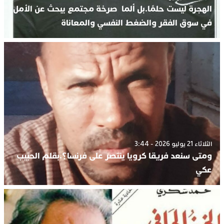
الهجرة ليست حلمًا.بل ألما صرخة مجتمع يبحث عن الأمل
في سوق الفقر والضغط النفسي والمعاناة
الثلاثاء 21 يوليو 2026 - 3:44
ومتى سنعد فريقا كرويا ينتصر على فرنسا؟.بقلم الحبيب
عكي