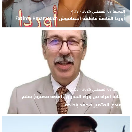
الجمعة 07 أغسطس 2026 - 4:19
أُوردا القاصة فاطمة احماموش Fatima Hmamouch
الجمعة 07 أغسطس 2026 - 2:05
حكاية امرأة من وراء الجدران” (قصة قصيرة) بقلم
المبدع المتميز محمد بنداحة