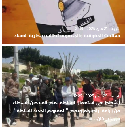
الأربعاء 21 مايو 2025 - 8:49
فعاليات الحقوقية والجمعوية تطالب بمحاربة الفساد
الجمعة 25 أبريل 2025 - 12:25
الشطط في استعمال السلطة يمنع الفلاحين البسطاء
من زراعة أراضيهم ويضع “المفهوم الجديد للسلطة”
في خبر كان..