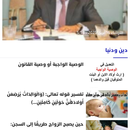
الأربعاء 16 أبريل 2025 - 5:58
دين ودنيا
الوصية الواجبة أو وصية القانون
تفسير قوله تعالى: (وَالْوَالِدَاتُ يُرْضِعْنَ
أَوْلادَهُنَّ حَوْلَيْنِ كَامِلَيْنِ…)
حين يصبح الزواج طريقًا إلى السجن: