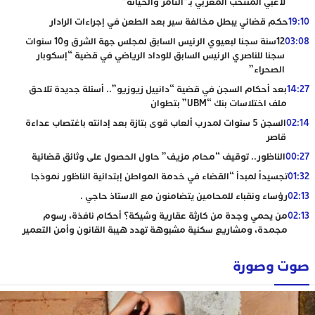
لاعبي المنتخب المغربي بـ”التآمر والخيانة”
19:10
حكم قضائي يبطل مخالفة سير بعد الطعن في إجراءات الرادار
03:08
12سنة سجنا لبعيوي الرئيس السابق لمجلس جهة الشرق و10 سنوات
سجنا للناصري الرئيس السابق للوداد الرياضي في قضية “إسكوبار
الصحراء”
14:27
بعد أحكام السجن في قضية “دانييل زيوزيو”.. أسئلة جديدة تلاحق
ملف اختلاسات بنك “UBM” بتطوان
02:14
السجن 5 سنوات لمدرب ألعاب قوى بتازة بعد إدانته باغتصاب عداءة
قاصر
00:27
الناظور.. توقيف “محام مزيف” حاول الحصول على وثائق قضائية
01:32
تجسيداً لمبدأ “القضاء في خدمة المواطن إبتدائية الناظور نموذجا
02:13
رؤساء ونقباء للمحامين يتضامنون مع الاستاذ حاجي .
02:13
من يحمي وجدة من كارثة عقارية وشيكة؟ أحكام نافذة، رسوم
مجمدة، ومشاريع سكنية مشبوهة تهدد هيبة القانون وأمن التعمير
صوت وصورة