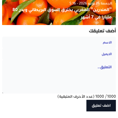
الجمعة 26 يونيو 2026 - 5:16
“المندرين” المغربي يخترق السوق البريطاني ويدر 80
مليارا في 7 أشهر
أضف تعليقك
1000
/
1000
(عدد الأحرف المتبقية)