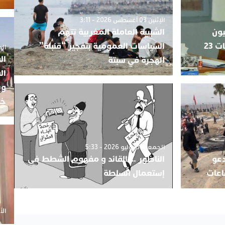
الإثنين 03 أغسطس 2026 - 3:11
يون
الشبيبة العاملة المغربية تتهم
يفقدون مقاعدهم قبيل انتخابات 23
السياسات العمومية بتفجير “قنبلة”
الجمعة 5
ال
الهجرة في سبتة
ال
وي
خب
الجمعة 31 يوليو 2026 - 5:33
دعو
الناظور … القائد و مفهوم الشطط في
اعات
إستعمال السلطة
الأحد 20 أ