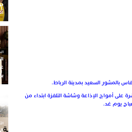
أن
السبت 25 
ال
غم
بن
ة على أمواج الإذاعة وشاشة التلفزة ابتداء من
باح يوم غد.
الثلاثاء 7
ال