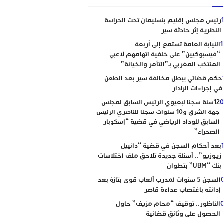
رئيس مجلس إقليم بنسليمان تحت الحراسة
النظرية إثر حادثة سير
النيابة العامة تستمع إلى أربعة
“فيسبوكيين” على خلفية اتهامهم لاعبي
المنتخب المغربي بـ”التآمر والخيانة”
حكم قضائي يبطل مخالفة سير بعد الطعن
في إجراءات الرادار
0
12سنة سجنا لبعيوي الرئيس السابق لمجلس
جهة الشرق و10 سنوات سجنا للناصري الرئيس
السابق للوداد الرياضي في قضية “إسكوبار
الصحراء”
بعد أحكام السجن في قضية “دانييل
زيوزيو”.. أسئلة جديدة تلاحق ملف اختلاسات
بنك “UBM” بتطوان
السجن 5 سنوات لمدرب ألعاب قوى بتازة بعد
إدانته باغتصاب عداءة قاصر
الناظور.. توقيف “محام مزيف” حاول
الحصول على وثائق قضائية