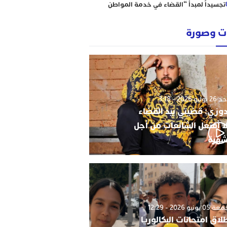
تجسيداً لمبدأ “القضاء في خدمة المواطن
إبتدائية الناظور نموذجا
رؤساء ونقباء للمحامين يتضامنون مع الاستاذ
 وصورة
حاجي .
من يحمي وجدة من كارثة عقارية وشيكة؟
أحكام نافذة، رسوم مجمدة، ومشاريع
سكنية مشبوهة تهدد هيبة القانون وأمن
التعمير
وليو 2026 - 3:18
دوزي: قضيتي بيد القضاء
ا أفتعل الشائعات من أجل
شهرة
0 يونيو 2026 - 12:29
لاق امتحانات البكالوريا