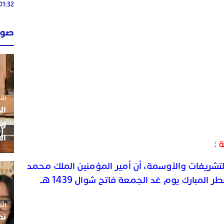
01:32
02:13
صوت
02:13
الأحد 26 ي
ال
ول
ال
 :
التشريفات والأوسمة، أن أمير المؤمنين الملك محمد
السادس،سيؤدي صلاة عيد الفطر المبارك يوم غد الجمعة فاتح شوال 1439 هـ
الجمعة 5
نط