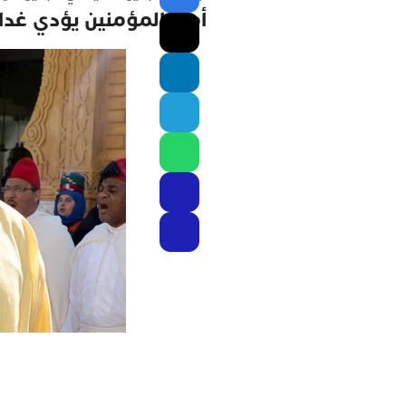
أمير المؤمنين يؤدي غد