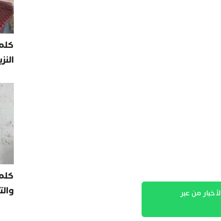
كلمة
النز
كلم
والت
لأخبار من عبر