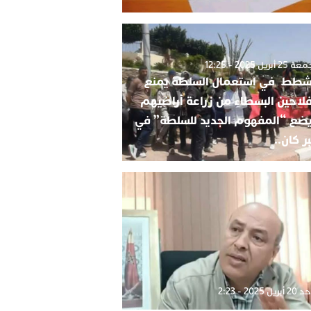
2 أبريل 2025 - 12:25
شطط في استعمال السلطة يمنع
فلاحين البسطاء من زراعة أراضيهم
ضع “المفهوم الجديد للسلطة” في
ر كان..
بريل 2025 - 2:23