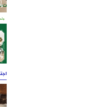
وم
الإثنين 0
ال
وط
اجت