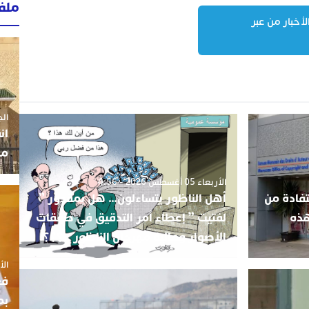
ملف
لأخبار من عبر
الجمعة 3
ان
مو
الأربعاء 05 أغسطس 2026 - 4:56
فادة من
أهل الناظور يتساءلون… هل بمقدور ”
هذه
لفتيت ” إعطاء أمر التدقيق في صفقات
الأصوار ومالية مهرجان الناظور ..؟؟؟.
الأربعاء
فع
بم