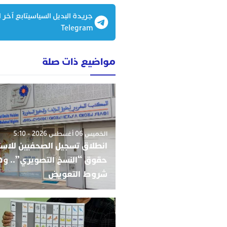
جريدة البديل السياسيتابع آخر ا
Telegram
مواضيع ذات صلة
الخميس 06 أغسطس 2026 - 5:10
انطلاق تسجيل الصحفيين للاست
حقوق “النسخ التصويري”.. و
شروط التعويض