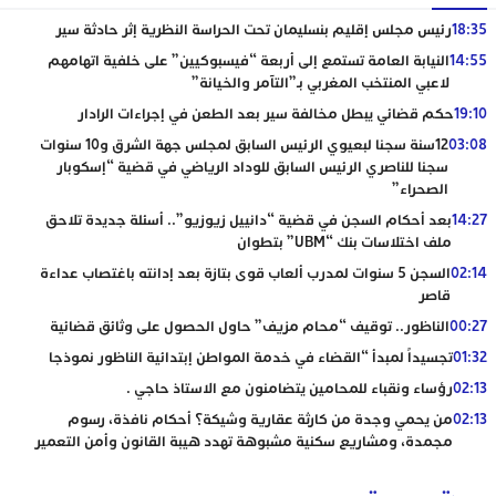
18:35
رئيس مجلس إقليم بنسليمان تحت الحراسة النظرية إثر حادثة سير
14:55
النيابة العامة تستمع إلى أربعة “فيسبوكيين” على خلفية اتهامهم
لاعبي المنتخب المغربي بـ”التآمر والخيانة”
19:10
حكم قضائي يبطل مخالفة سير بعد الطعن في إجراءات الرادار
03:08
12سنة سجنا لبعيوي الرئيس السابق لمجلس جهة الشرق و10 سنوات
سجنا للناصري الرئيس السابق للوداد الرياضي في قضية “إسكوبار
الصحراء”
14:27
بعد أحكام السجن في قضية “دانييل زيوزيو”.. أسئلة جديدة تلاحق
ملف اختلاسات بنك “UBM” بتطوان
02:14
السجن 5 سنوات لمدرب ألعاب قوى بتازة بعد إدانته باغتصاب عداءة
قاصر
00:27
الناظور.. توقيف “محام مزيف” حاول الحصول على وثائق قضائية
01:32
تجسيداً لمبدأ “القضاء في خدمة المواطن إبتدائية الناظور نموذجا
02:13
رؤساء ونقباء للمحامين يتضامنون مع الاستاذ حاجي .
02:13
من يحمي وجدة من كارثة عقارية وشيكة؟ أحكام نافذة، رسوم
مجمدة، ومشاريع سكنية مشبوهة تهدد هيبة القانون وأمن التعمير