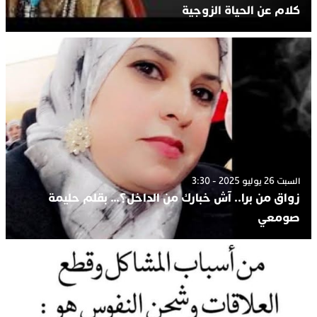
كلام عن الحياة الزوجية
السبت 26 يوليو 2025 - 3:30
زواق من برا.. آش خبارك من الداخل؟… بقلم حليمة
صومعي