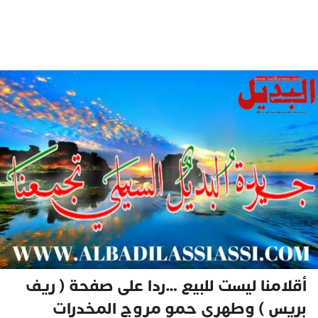
أقلامنا ليست للبيع …ردا على صفحة ( ريف
بريس ) وطهري حمو مروج المخدرات