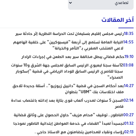
آخر المقالات
18:35
رئيس مجلس إقليم بنسليمان تحت الحراسة النظرية إثر حادثة سير
14:55
النيابة العامة تستمع إلى أربعة “فيسبوكيين” على خلفية اتهامهم
لاعبي المنتخب المغربي بـ”التآمر والخيانة”
19:10
حكم قضائي يبطل مخالفة سير بعد الطعن في إجراءات الرادار
03:08
12سنة سجنا لبعيوي الرئيس السابق لمجلس جهة الشرق و10 سنوات
سجنا للناصري الرئيس السابق للوداد الرياضي في قضية “إسكوبار
الصحراء”
14:27
بعد أحكام السجن في قضية “دانييل زيوزيو”.. أسئلة جديدة تلاحق
ملف اختلاسات بنك “UBM” بتطوان
02:14
السجن 5 سنوات لمدرب ألعاب قوى بتازة بعد إدانته باغتصاب عداءة
قاصر
00:27
الناظور.. توقيف “محام مزيف” حاول الحصول على وثائق قضائية
01:32
تجسيداً لمبدأ “القضاء في خدمة المواطن إبتدائية الناظور نموذجا
02:13
رؤساء ونقباء للمحامين يتضامنون مع الاستاذ حاجي .