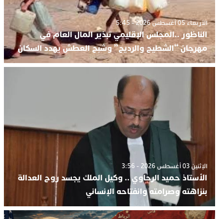
الأربعاء 05 أغسطس 2026 - 5:45
الناظور ..المجلس الإقليمي تبذير المال العام في
مهرجان “الشطيح والرديح” وشبح العطش يهدد السكان
الإثنين 03 أغسطس 2026 - 3:56
الأستاذ حميد الرحاوي .. وكيل الملك يجسد روح العدالة
بنزاهته وصرامته وانفتاحه الإنساني