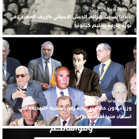
الأحد 26 يوليو 2026 - 5:21
عندما تسببت هزائم الجيش الاسباني بالريف المغربي في
ثورة عارمة بإقليم كتالونيا
الأحد 26 يوليو 2026 - 2:35
وزراء بدون حقائب…نهاية زمن الحقيبة «الهدية» التي
استفاد منها أمناء الأحزاب