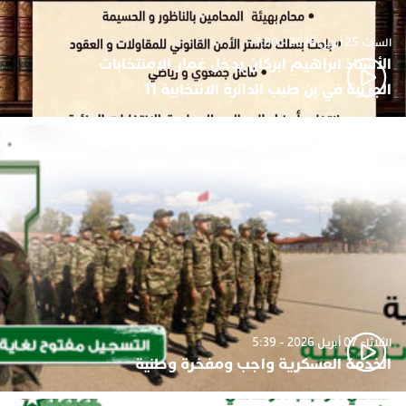
السبت 25 أبريل 2026 - 7:30
الأستاذ ابراهيم ابركان يدخل غمار الامنتخابات
الجزئية في بن طيب الدائرة الانتخابية 11
الثلاثاء 07 أبريل 2026 - 5:39
الخدمة العسكرية واجب ومفخرة وطنية