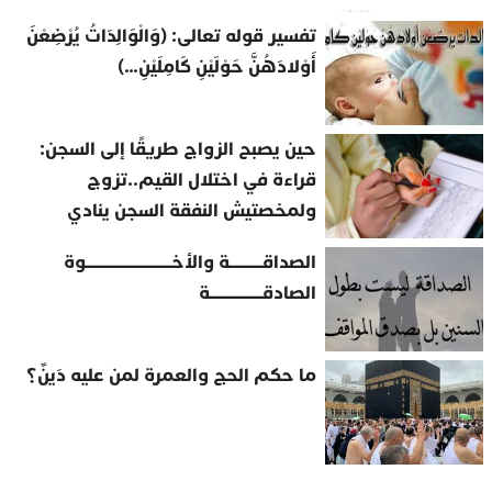
تفسير قوله تعالى: (وَالْوَالِدَاتُ يُرْضِعْنَ
أَوْلادَهُنَّ حَوْلَيْنِ كَامِلَيْنِ…)
حين يصبح الزواج طريقًا إلى السجن:
قراءة في اختلال القيم..تزوج
ولمخصتيش النفقة السجن ينادي
الصداقــــــــــة والأخــــــــــــــــــــــــــوة
الصادقــــــــــــــــة
ما حكم الحج والعمرة لمن عليه دَينٌ؟