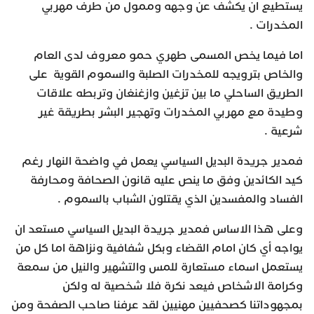
يستطيع ان يكشف عن وجهه وممول من طرف مهربي
المخدرات .
اما فيما يخص المسمى طهري حمو معروف لدى العام
والخاص بترويجه للمخدرات الصلبة والسموم القوية على
الطريق الساحلي ما بين تزغين وازغنغان وتربطه علاقات
وطيدة مع مهربي المخدرات وتهجير البشر بطريقة غير
شرعية .
فمدير جريدة البديل السياسي يعمل في واضحة النهار رغم
كيد الكائدين وفق ما ينص عليه قانون الصحافة ومحارفة
الفساد والمفسدين الذي يقتلون الشباب بالسموم .
وعلى هذا الاساس فمدير جريدة البديل السياسي مستعد ان
يواجه أي كان امام القضاء وبكل شفافية ونزاهة اما كل من
يستعمل اسماء مستعارة للمس والتشهير والنيل من سمعة
وكرامة الاشخاص فيعد نكرة فلا شخصية له ولكن
بمجهوداتنا كصحفيين مهنيين لقد عرفنا صاحب الصفحة ومن